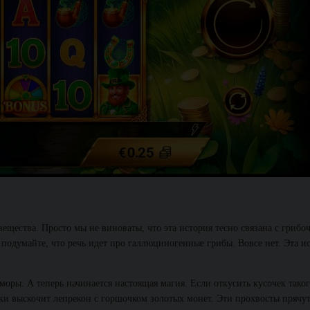
щества. Просто мы не виноваты, что эта история тесно связана с грибо
 подумайте, что речь идет про галлюциногенные грибы. Вовсе нет. Эта и
оры. А теперь начинается настоящая магия. Если откусить кусочек тако
рки выскочит лепрекон с горшочком золотых монет. Эти прохвосты прячут