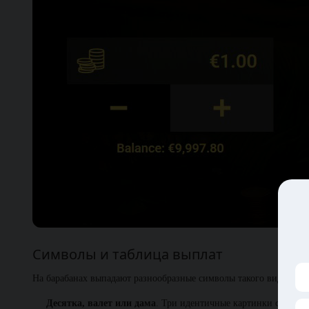
Символы и таблица выплат
На барабанах выпадают разнообразные символы такого вида:
Десятка, валет или дама
. Три идентичные картинки символа 