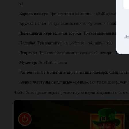
х1.
Король или туз
. Три картинки на линии – х0.40 к ставке, четы
Кружка с элем
. За три одинаковых изображения выдадут х0.60 
Дымящаяся курительная трубка
. Три совпадения на линии –
По
Подкова
. Три картинки – х1, четыре – х4, пять – х20.
Лепрекон
. Три символа пополнят счет на х2, четыре – на х10, 
Мухомор.
Это Вайлд слота.
Разноцветные монетки в виде листика клевера.
Специальны
Колесо Фортуны с надписью «
Bonus».
Бонусное изображение
Чтобы было проще играть, рекомендуем изучить правила и симво