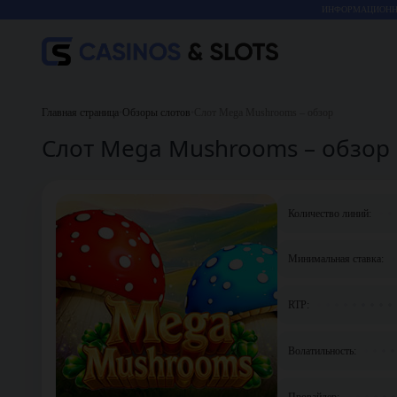
ИНФОРМАЦИОННО
Главная страница
•
Обзоры слотов
•
Слот Mega Mushrooms – обзор
Слот Mega Mushrooms – обзор
Количество линий:
Минимальная ставка:
RTP:
Волатильность:
Провайдер: