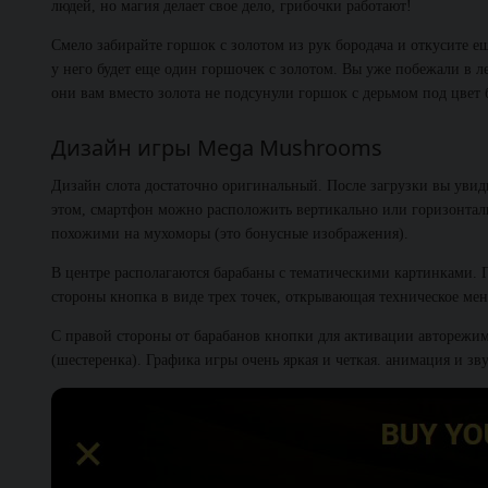
людей, но магия делает свое дело, грибочки работают!
Смело забирайте горшок с золотом из рук бородача и откусите е
у него будет еще один горшочек с золотом. Вы уже побежали в л
они вам вместо золота не подсунули горшок с дерьмом под цвет 
Дизайн игры Mega Mushrooms
Дизайн слота достаточно оригинальный. После загрузки вы увиди
этом, смартфон можно расположить вертикально или горизонталь
похожими на мухоморы (это бонусные изображения).
В центре располагаются барабаны с тематическими картинками. 
стороны кнопка в виде трех точек, открывающая техническое мен
С правой стороны от барабанов кнопки для активации авторежим
(шестеренка). Графика игры очень яркая и четкая. анимация и з