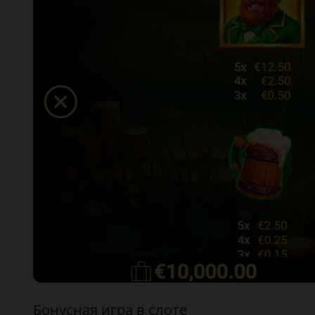
Бонусная игра в слоте