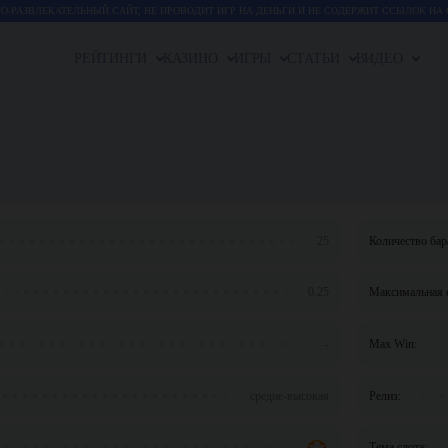
-РАЗВЛЕКАТЕЛЬНЫЙ САЙТ, НЕ ПРОВОДИТ ИГР НА ДЕНЬГИ И НЕ СОДЕРЖИТ ССЫЛОК НА 
РЕЙТИНГИ
КАЗИНО
ИГРЫ
СТАТЬИ
ВИДЕО
25
Количество бар
0.25
Максимальная с
-
Max Win:
средне-высокая
Релиз:
Тема слота: