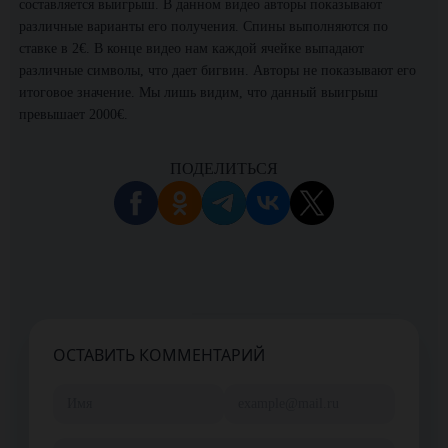
составляется выигрыш. В данном видео авторы показывают
различные варианты его получения. Спины выполняются по
ставке в 2€. В конце видео нам каждой ячейке выпадают
различные символы, что дает бигвин. Авторы не показывают его
итоговое значение. Мы лишь видим, что данный выигрыш
превышает 2000€.
ПОДЕЛИТЬСЯ
ОСТАВИТЬ КОММЕНТАРИЙ