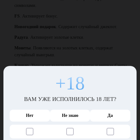
символами.
FS
. Активирует бонус.
Новогодний подарок
. Содержит случайный джекпот.
Радуга
. Активирует золотые клетки.
Монеты
. Появляются на золотых клетках, содержат
случайный выигрыш.
Клевер
. Умножает выигрыши на монетах и мешках Санты.
+18
Мешок Санты
. Собирает на себе выигрыши со всех монет.
В Le Santa присутствует большое количество символов и
функций. Чтобы быстро в них разобраться, следует зайти в
ВАМ УЖЕ ИСПОЛНИЛОСЬ 18 ЛЕТ?
меню помощи. Для этого нужно кликнуть на кнопку с тремя
полосками и в меню выбрать пункт “Информация”. Там авторы
сделали обзор игры Le Santa, перечислили все правила и
Нет
Не знаю
Да
варианты бонусов.