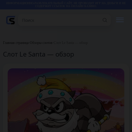
ИНФОРМАЦИОННО-РАЗВЛЕКАТЕЛЬНЫЙ САЙТ, НЕ ПРОВОДИТ ИГР НА ДЕНЬГИ И НЕ
СОДЕРЖИТ ССЫЛОК НА ОНЛАЙН КАЗИНО.
Поиск
РЕЙТИНГИ
Главная страница
•
Обзоры слотов
•
Слот Le Santa — обзор
Слот Le Santa — обзор
КАЗИНО
ИГРЫ
СТАТЬИ
ВИДЕО