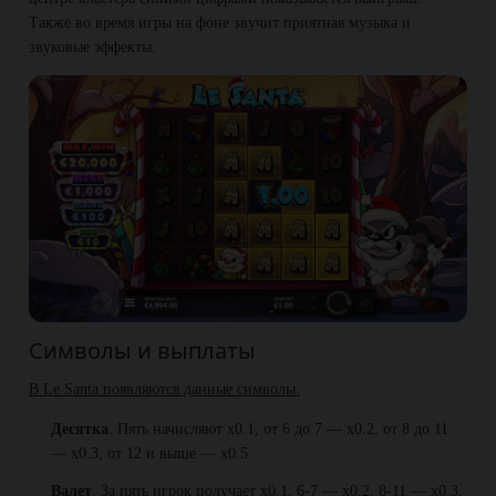
Также во время игры на фоне звучит приятная музыка и
звуковые эффекты.
Символы и выплаты
В Le Santa появляются данные символы:
Десятка
. Пять начисляют x0.1, от 6 до 7 — x0.2, от 8 до 11
— x0.3, от 12 и выше — x0.5.
Валет
. За пять игрок получает x0.1, 6-7 — x0.2, 8-11 — x0.3,