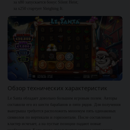
за x80 запускается бонус Silent Heist;
за x250 стартует Sleighing It.
Обзор технических характеристик
Le Santa обладает довольно большим игровым полем. Авторы
составили его из шести барабанов и пяти рядов. Для получения
выигрыша требуется расположить минимум пять одинаковых
символов по вертикали и горизонтали. После составления
кластер исчезает, а на пустые позиции падают новые