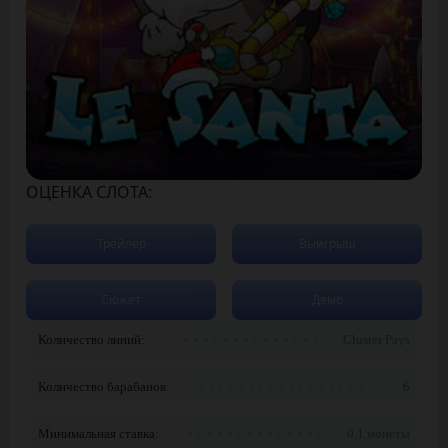
ОЦЕНКА СЛОТА:
Трейлер
Выигрыш
Сюжет
Демо
Количество линий:
Cluster Pays
Количество барабанов:
6
Минимальная ставка:
0.1 монеты