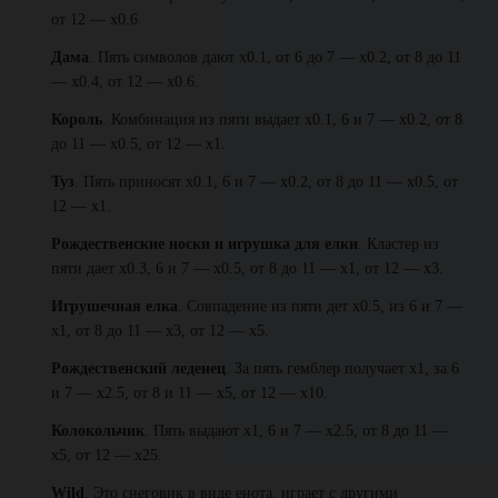
от 12 — x0.6.
Дама
. Пять символов дают x0.1, от 6 до 7 — x0.2, от 8 до 11
— x0.4, от 12 — x0.6.
Король
. Комбинация из пяти выдает x0.1, 6 и 7 — x0.2, от 8
до 11 — x0.5, от 12 — x1.
Туз
. Пять приносят x0.1, 6 и 7 — x0.2, от 8 до 11 — x0.5, от
12 — x1.
Рождественские носки и игрушка для елки
. Кластер из
пяти дает x0.3, 6 и 7 — x0.5, от 8 до 11 — x1, от 12 — x3.
Игрушечная елка
. Совпадение из пяти дет x0.5, из 6 и 7 —
x1, от 8 до 11 — x3, от 12 — x5.
Рождественский леденец
. За пять гемблер получает x1, за 6
и 7 — x2.5, от 8 и 11 — x5, от 12 — x10.
Колокольчик
. Пять выдают x1, 6 и 7 — x2.5, от 8 до 11 —
x5, от 12 — x25.
Wild
. Это снеговик в виде енота, играет с другими