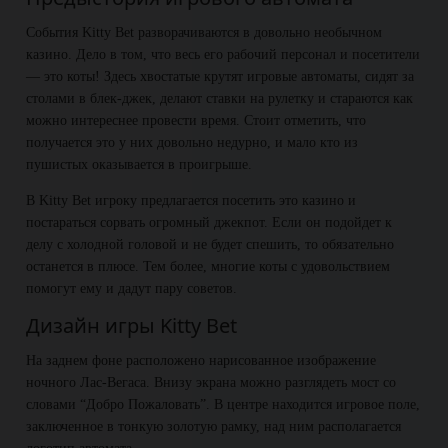
События Kitty Bet разворачиваются в довольно необычном
казино. Дело в том, что весь его рабочий персонал и посетители
— это коты! Здесь хвостатые крутят игровые автоматы, сидят за
столами в блек-джек, делают ставки на рулетку и стараются как
можно интереснее провести время. Стоит отметить, что
получается это у них довольно недурно, и мало кто из
пушистых оказывается в проигрыше.
В Kitty Bet игроку предлагается посетить это казино и
постараться сорвать огромный джекпот. Если он подойдет к
делу с холодной головой и не будет спешить, то обязательно
останется в плюсе. Тем более, многие коты с удовольствием
помогут ему и дадут пару советов.
Дизайн игры Kitty Bet
На заднем фоне расположено нарисованное изображение
ночного Лас-Вегаса. Внизу экрана можно разглядеть мост со
словами “Добро Пожаловать”. В центре находится игровое поле,
заключенное в тонкую золотую рамку, над ним располагается