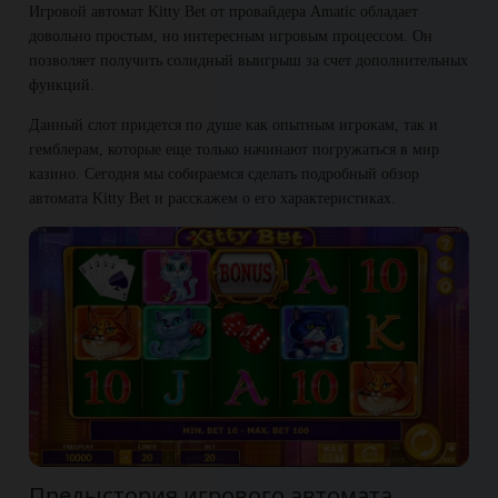
Игровой автомат Kitty Bet от провайдера Amatic обладает
довольно простым, но интересным игровым процессом. Он
позволяет получить солидный выигрыш за счет дополнительных
функций.
Данный слот придется по душе как опытным игрокам, так и
гемблерам, которые еще только начинают погружаться в мир
казино. Сегодня мы собираемся сделать подробный обзор
автомата Kitty Bet и расскажем о его характеристиках.
Предыстория игрового автомата