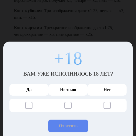
персонажем игрок получает x1, четыре — x2, пять — x10.
Кот с кубиком
. Три изображения дают x1.25, четыре — x3,
пять — x15.
Кот с картами
. Трехкратное изображение дает x1.75,
четырехкратное — x5, пятикратное — x25.
Рыжий кот с сигарой
. Самый дорогой символ в Kitty Bet.
+18
Три изображения приносят x2.5, четыре — x7.5, пять —
x37.5.
Bonus символ
. Изображен в виде золотого игрового
ВАМ УЖЕ ИСПОЛНИЛОСЬ 18 ЛЕТ?
автомата с одной ячейкой, выпадает только на 1, 3 и 5
барабанах. При трехкратном выпадении дает x1 и запускает
бонусную игру.
Да
Не знаю
Нет
Wild
. Появляется только на 2, 3 и 4 барабанах. Сам не дает
выигрыш, но играет с другими символами.
Чтобы лучше разобраться в правилах и удачных комбинациях,
следует запустить меню помощи. В нем четыре
Ответить
информационных слайда, где наглядно описаны ценность