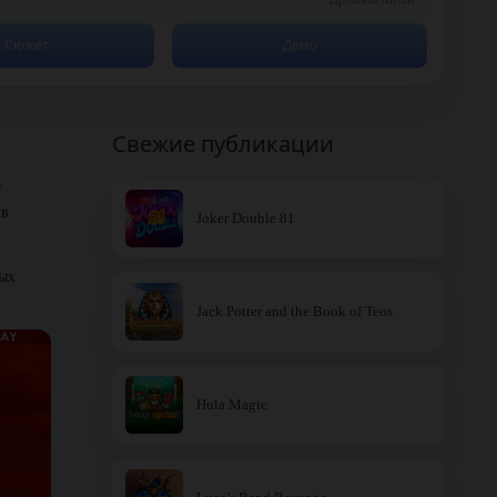
Сюжет
Демо
Свежие публикации
т
 в
Joker Double 81
ных
Jack Potter and the Book of Teos
Hula Magic