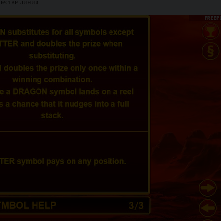
честве линий.