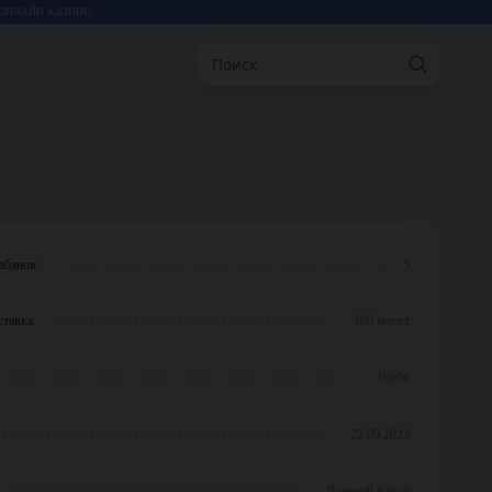
ОНЛАЙН КАЗИНО.
Поиск
абанов:
5
тавка:
100 монет
1000x
22.09.2023
Древний Китай