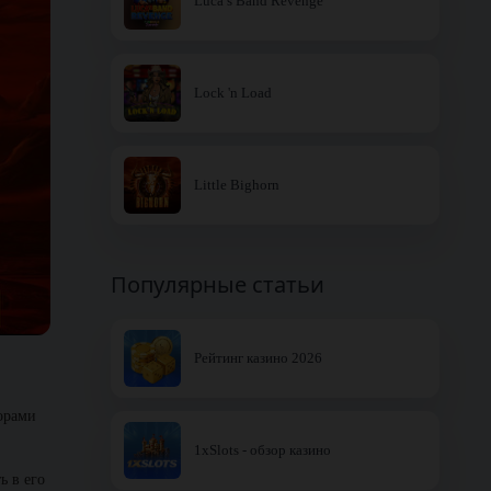
Luca’s Band Revenge
Lock 'n Load
Little Bighorn
Популярные статьи
Рейтинг казино 2026
орами
1xSlots - обзор казино
ь в его