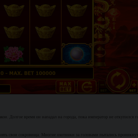
он. Долгое время он нападал на города, пока император не откупился г
анять свои сокровища. Многие охотники за головами пытались проникнут