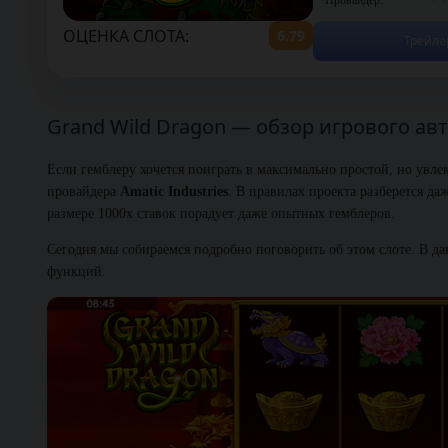
ОЦЕНКА СЛОТА:
6.79
Трейле
Grand Wild Dragon — обзор игрового ав
Если гемблеру хочется поиграть в максимально простой, но увле
провайдера
Amatic Industries
. В правилах проекта разберется 
размере 1000x ставок порадует даже опытных гемблеров.
Сегодня мы собираемся подробно поговорить об этом слоте. В да
функций.