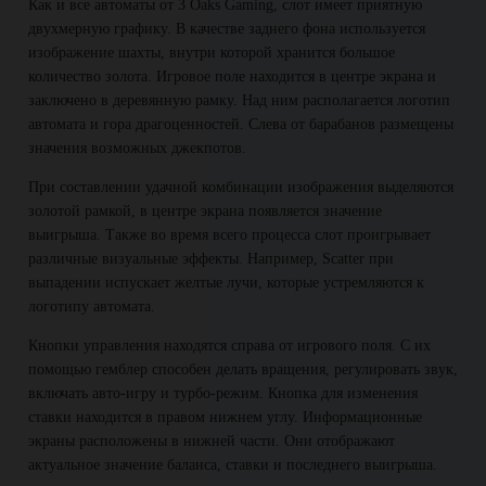
Как и все автоматы от 3 Oaks Gaming, слот имеет приятную
двухмерную графику. В качестве заднего фона используется
изображение шахты, внутри которой хранится большое
количество золота. Игровое поле находится в центре экрана и
заключено в деревянную рамку. Над ним располагается логотип
автомата и гора драгоценностей. Слева от барабанов размещены
значения возможных джекпотов.
При составлении удачной комбинации изображения выделяются
золотой рамкой, в центре экрана появляется значение
выигрыша. Также во время всего процесса слот проигрывает
различные визуальные эффекты. Например, Scatter при
выпадении испускает желтые лучи, которые устремляются к
логотипу автомата.
Кнопки управления находятся справа от игрового поля. С их
помощью гемблер способен делать вращения, регулировать звук,
включать авто-игру и турбо-режим. Кнопка для изменения
ставки находится в правом нижнем углу. Информационные
экраны расположены в нижней части. Они отображают
актуальное значение баланса, ставки и последнего выигрыша.