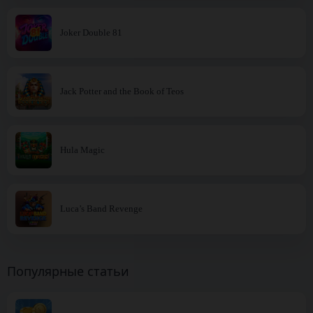
Joker Double 81
Jack Potter and the Book of Teos
Hula Magic
Luca’s Band Revenge
Популярные статьи