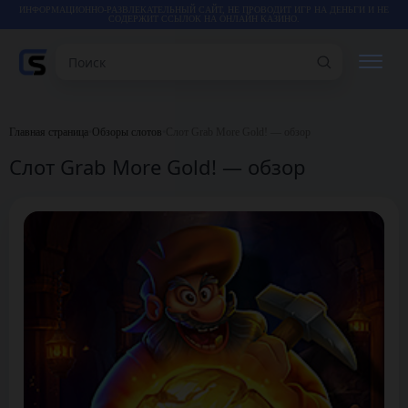
ИНФОРМАЦИОННО-РАЗВЛЕКАТЕЛЬНЫЙ САЙТ, НЕ ПРОВОДИТ ИГР НА ДЕНЬГИ И НЕ
СОДЕРЖИТ ССЫЛОК НА ОНЛАЙН КАЗИНО.
Поиск
РЕЙТИНГИ
Главная страница
•
Обзоры слотов
•
Слот Grab More Gold! — обзор
Слот Grab More Gold! — обзор
КАЗИНО
ИГРЫ
СТАТЬИ
ВИДЕО