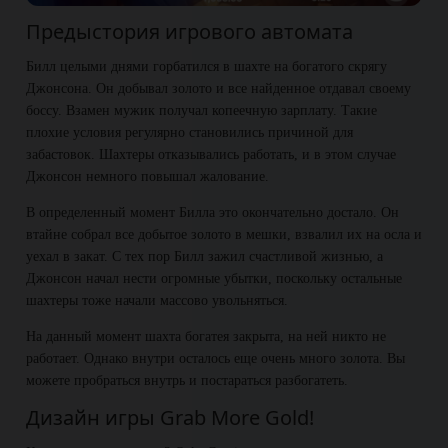
Предыстория игрового автомата
Билл целыми днями горбатился в шахте на богатого скрягу
Джонсона. Он добывал золото и все найденное отдавал своему
боссу. Взамен мужик получал копеечную зарплату. Такие
плохие условия регулярно становились причиной для
забастовок. Шахтеры отказывались работать, и в этом случае
Джонсон немного повышал жалование.
В определенный момент Билла это окончательно достало. Он
втайне собрал все добытое золото в мешки, взвалил их на осла и
уехал в закат. С тех пор Билл зажил счастливой жизнью, а
Джонсон начал нести огромные убытки, поскольку остальные
шахтеры тоже начали массово увольняться.
На данный момент шахта богатея закрыта, на ней никто не
работает. Однако внутри осталось еще очень много золота. Вы
можете пробраться внутрь и постараться разбогатеть.
Дизайн игры Grab More Gold!