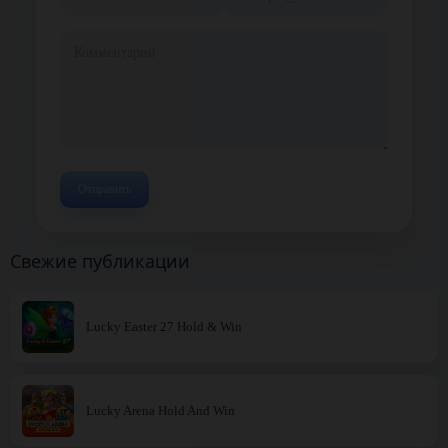
Свежие публикации
Lucky Easter 27 Hold & Win
Lucky Arena Hold And Win