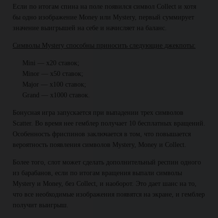
Если по итогам спина на поле появился символ Collect и хотя
бы одно изображение Money или Mystery, первый суммирует
значение выигрышей на себе и начисляет на баланс.
Символы Mystery способны приносить следующие джекпоты:
Mini — x20 ставок;
Minor — x50 ставок;
Major — x100 ставок;
Grand — x1000 ставок.
Бонусная игра запускается при выпадении трех символов
Scatter. Во время нее гемблер получает 10 бесплатных вращений.
Особенность фриспинов заключается в том, что повышается
вероятность появления символов Mystery, Money и Collect.
Более того, слот может сделать дополнительный респин одного
из барабанов, если по итогам вращения выпали символы
Mystery и Money, без Collect, и наоборот. Это дает шанс на то,
что все необходимые изображения появятся на экране, и гемблер
получит выигрыш.