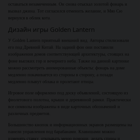
оставаться незамеченным. Он снова отыскал золотой фонарь и
вызвал джина. Тот согласился отменить желание, и Мяо Сю
вернулся в облик кота.
Дизайн игры Golden Lantern
У Golden Lantern приятный внешний вид. Авторы стилизовали
его под Древний Китай. На задний фон они поставили
изображения домов соответствующей архитектуры, стоящих на
фоне высоких гор и вечернего неба. Также на данной картинке
можно рассмотреть анимированные объекты: фонарь на доме
медленно покачивается из стороны в сторону, а позади
медленно плывут облака и пролетают птицы.
Игровое поле оформлено под доску объявлений, состоящую из
фиолетового полотна, крыши и деревянной рамки. Практически
все символы изображены в виде карточных обозначений и
различных предметов.
Большинство кнопок и информационных экранов размещены на
панели управления под барабанами. Клавишами можно
изменять ставку, открывать меню помощи, делать спины и