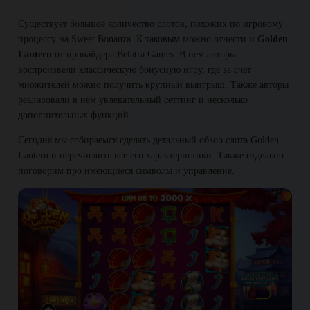
Существует большое количество слотов, похожих по игровому
процессу на Sweet Bonanza. К таковым можно отнести и
Golden
Lantern
от провайдера Belatra Games. В нем авторы
воспроизвели классическую бонусную игру, где за счет
множителей можно получить крупный выигрыш. Также авторы
реализовали в нем увлекательный сеттинг и несколько
дополнительных функций.
Сегодня мы собираемся сделать детальный обзор слота Golden
Lantern и перечислить все его характеристики. Также отдельно
поговорим про имеющиеся символы и управление.