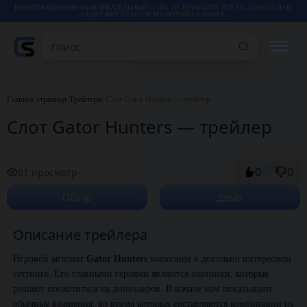
ИНФОРМАЦИОННО-РАЗВЛЕКАТЕЛЬНЫЙ САЙТ, НЕ ПРОВОДИТ ИГР НА ДЕНЬГИ И НЕ
СОДЕРЖИТ ССЫЛОК НА ОНЛАЙН КАЗИНО.
Поиск
РЕЙТИНГИ
Главная страница
•
Трейлеры
•
Слот Gator Hunters — трейлер
Слот Gator Hunters — трейлер
КАЗИНО
0
0
81 просмотр
ИГРЫ
Обзор
Демо
СТАТЬИ
Описание трейлера
ВИДЕО
Игровой автомат
Gator Hunters
выполнен в довольно интересном
сеттинге. Его главными героями являются охотники, которые
решают поохотиться на динозавров. В начале нам показывают
обычные вращения, во время которых составляются комбинации из