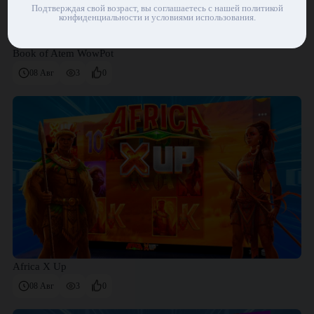
Подтверждая свой возраст, вы соглашаетесь с нашей политикой
конфиденциальности и условиями использования.
Book of Atem WowPot
08 Авг
3
0
Africa X Up
08 Авг
3
0