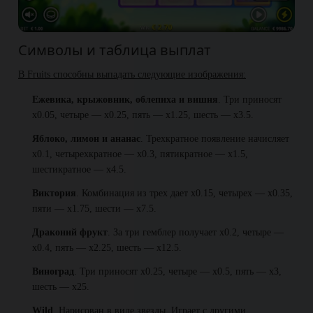
Символы и таблица выплат
В Fruits способны выпадать следующие изображения:
Ежевика, крыжовник, облепиха и вишня
. Три приносят
x0.05, четыре — x0.25, пять — x1.25, шесть — x3.5.
Яблоко, лимон и ананас
. Трехкратное появление начисляет
x0.1, четырехкратное — x0.3, пятикратное — x1.5,
шестикратное — x4.5.
Виктория
. Комбинация из трех дает x0.15, четырех — x0.35,
пяти — x1.75, шести — x7.5.
Драконий фрукт
. За три гемблер получает x0.2, четыре —
x0.4, пять — x2.25, шесть — x12.5.
Виноград
. Три приносят x0.25, четыре — x0.5, пять — x3,
шесть — x25.
Wild
. Нарисован в виде звезды. Играет с другими