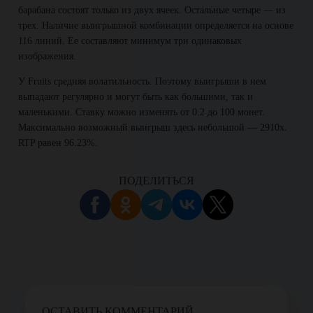
барабана состоят только из двух ячеек. Остальные четыре — из
трех. Наличие выигрышной комбинации определяется на основе
116 линий. Ее составляют минимум три одинаковых
изображения.
У Fruits средняя волатильность. Поэтому выигрыши в нем
выпадают регулярно и могут быть как большими, так и
маленькими. Ставку можно изменять от 0.2 до 100 монет.
Максимально возможный выигрыш здесь небольшой — 2910x.
RTP равен 96.23%.
ПОДЕЛИТЬСЯ
ОСТАВИТЬ КОММЕНТАРИЙ