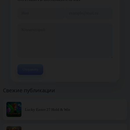
Свежие публикации
Lucky Easter 27 Hold & Win