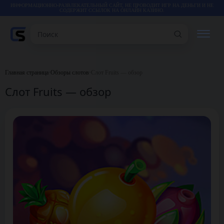
ИНФОРМАЦИОННО-РАЗВЛЕКАТЕЛЬНЫЙ САЙТ, НЕ ПРОВОДИТ ИГР НА ДЕНЬГИ И НЕ
СОДЕРЖИТ ССЫЛОК НА ОНЛАЙН КАЗИНО.
Поиск
РЕЙТИНГИ
Главная страница
•
Обзоры слотов
•
Слот Fruits — обзор
Слот Fruits — обзор
КАЗИНО
ИГРЫ
СТАТЬИ
ВИДЕО