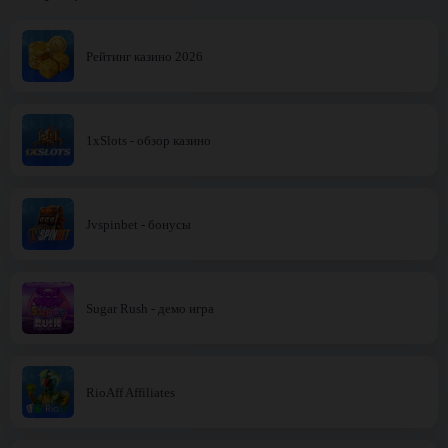
Рейтинг казино 2026
1xSlots - обзор казино
Jvspinbet - бонусы
Sugar Rush - демо игра
RioAff Affiliates