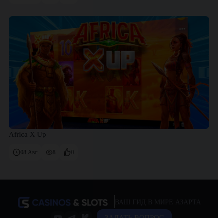
Africa X Up
08 Авг
8
0
ВАШ ГИД В МИРЕ АЗАРТА
ЗАДАТЬ ВОПРОС