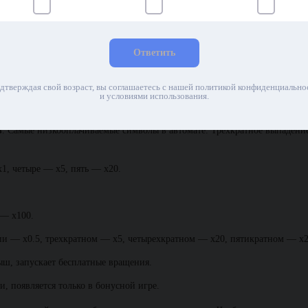
Ответить
дтверждая свой возраст, вы соглашаетесь с нашей политикой конфиденциально
и условиями использования.
жения:
з
. Самые низкооплачиваемые символы в автомате. Трехкратное выпадени
x1, четыре — x5, пять — x20.
 — x100.
и — x0.5, трехкратном — x5, четырехкратном — x20, пятикратном — x2
ыш, запускает бесплатные вращения.
и, появляется только в бонусной игре.