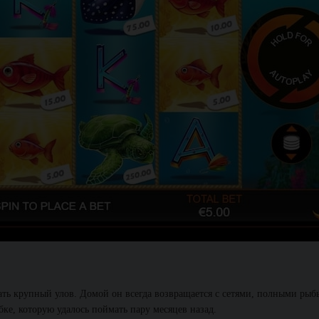
ать крупный улов. Домой он всегда возвращается с сетями, полными рыб
бке, которую удалось поймать пару месяцев назад.