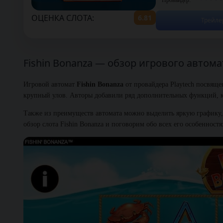
ОЦЕНКА СЛОТА:
6.81
Трейле
Fishin Bonanza — обзор игрового автома
Игровой автомат
Fishin Bonanza
от провайдера Playtech посвяще
крупный улов. Авторы добавили ряд дополнительных функций, к
Также из преимуществ автомата можно выделить яркую графику, 
обзор слота Fishin Bonanza и поговорим обо всех его особенностя