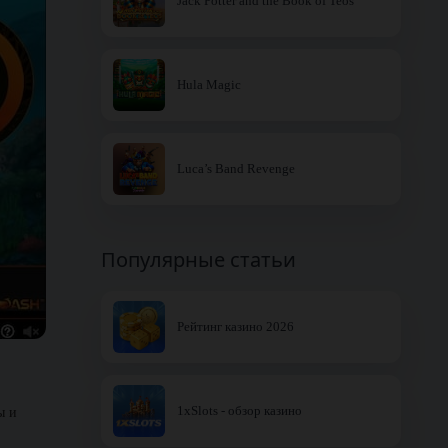
Jack Potter and the Book of Teos
Hula Magic
Luca’s Band Revenge
Популярные статьи
Рейтинг казино 2026
1xSlots - обзор казино
ы и