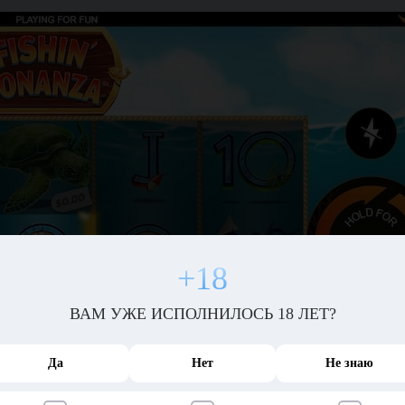
+18
ВАМ УЖЕ ИСПОЛНИЛОСЬ 18 ЛЕТ?
Да
Нет
Не знаю