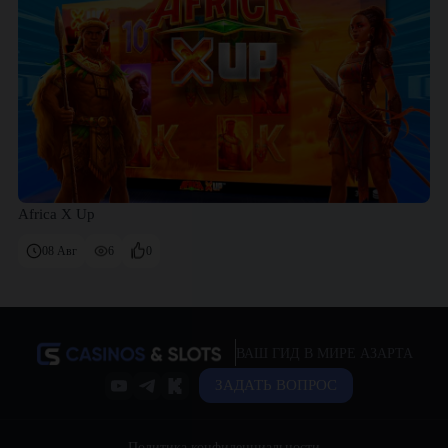
Africa X Up
08 Авг
6
0
ВАШ ГИД В МИРЕ АЗАРТА
ЗАДАТЬ ВОПРОС
Политика конфиденциальности