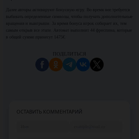
Далее авторы активируют бонусную игру. Во время нее требуется
выбивать определенные символы, чтобы получать дополнительные
вращения и выигрыши. За время бонуса игрок собирает их, тем
самым открыв все этапе. Автомат выполнит 44 фриспина, которые
в общей сумме принесут 1475€.
ПОДЕЛИТЬСЯ
ОСТАВИТЬ КОММЕНТАРИЙ