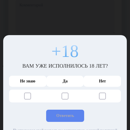
+18
Другие видео
ВАМ УЖЕ ИСПОЛНИЛОСЬ 18 ЛЕТ?
Не знаю
Да
Нет
Ответить