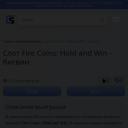
ИНФОРМАЦИОННО-РАЗВЛЕКАТЕЛЬНЫЙ САЙТ, НЕ ПРОВОДИТ ИГР НА ДЕНЬГИ И НЕ
СОДЕРЖИТ ССЫЛОК НА ОНЛАЙН КАЗИНО.
Поиск
РЕЙТИНГИ
Главная страница
•
Бигвины
•
Слот Fire Coins: Hold and Win – бигвин
Слот Fire Coins: Hold and Win –
КАЗИНО
бигвин
ИГРЫ
0
0
118 просмотров
СТАТЬИ
Обзор
Демо
Описание выигрыша
ВИДЕО
В данном видео Вы можете ознакомиться с получением бигвина в
автомате
Fire Coins: Hold and Win
. В начале на экране появляется