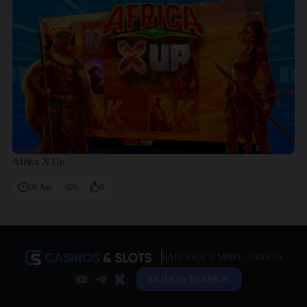
Africa X Up
08 Авг
6
0
ВАШ ГИД В МИРЕ АЗАРТА
ЗАДАТЬ ВОПРОС