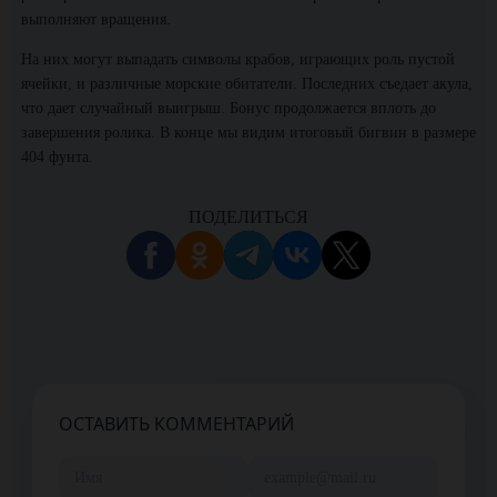
выполняют вращения.
На них могут выпадать символы крабов, играющих роль пустой
ячейки, и различные морские обитатели. Последних съедает акула,
что дает случайный выигрыш. Бонус продолжается вплоть до
завершения ролика. В конце мы видим итоговый бигвин в размере
404 фунта.
ПОДЕЛИТЬСЯ
ОСТАВИТЬ КОММЕНТАРИЙ