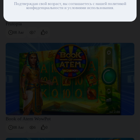
Подтверждая свой возраст, вы соглашаетесь с нашей политикой
конфиденциальности и условиями использования.
Frutopia
08 Авг
7
0
Book of Atem WowPot
08 Авг
6
0