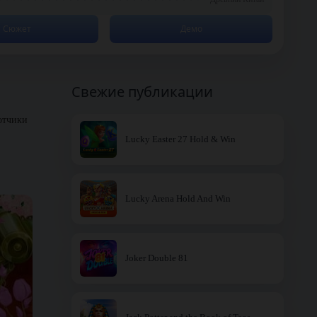
Сюжет
Демо
Свежие публикации
отчики
Lucky Easter 27 Hold & Win
Lucky Arena Hold And Win
Joker Double 81