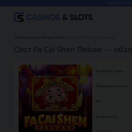
ИНФОРМАЦИОННО
Главная страница
•
Обзоры слотов
•
Слот Fa Cai Shen Deluxe — обзор
Слот Fa Cai Shen Deluxe — обз
Количество линий:
Минимальная ставка:
RTP:
Волатильность:
Провайдер: