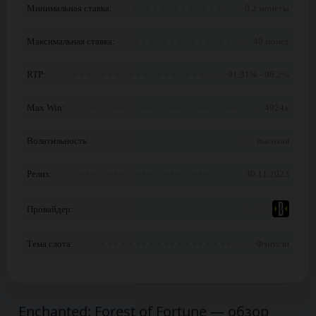
Минимальная ставка:
0,2 монеты
Максимальная ставка:
40 монет
RTP:
91.91% - 96.2%
Max Win:
4924x
Волатильность:
высокая
Релиз:
30.11.2023
Провайдер:
Тема слота:
Фэнтези
Enchanted: Forest of Fortune — обзор