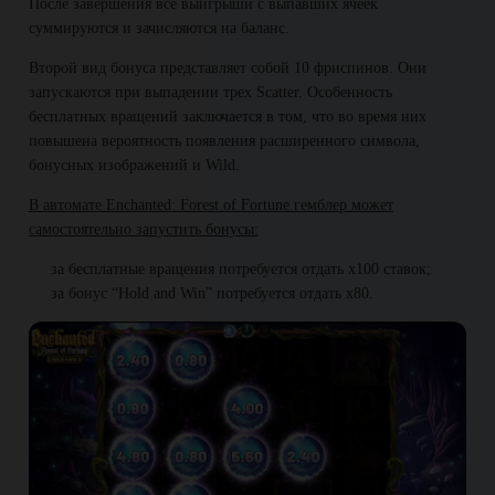
После завершения все выигрыши с выпавших ячеек
суммируются и зачисляются на баланс.
Второй вид бонуса представляет собой 10 фриспинов. Они
запускаются при выпадении трех Scatter. Особенность
бесплатных вращений заключается в том, что во время них
повышена вероятность появления расширенного символа,
бонусных изображений и Wild.
В автомате Enchanted: Forest of Fortune гемблер может
самостоятельно запустить бонусы:
за бесплатные вращения потребуется отдать x100 ставок;
за бонус “Hold and Win” потребуется отдать x80.