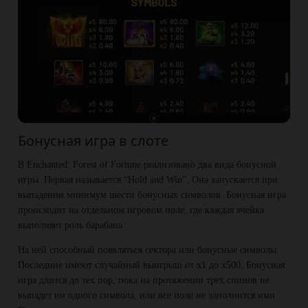
Бонусная игра в слоте
В Enchanted: Forest of Fortune реализовано два вида бонусной
игры. Первая называется “Hold and Win”. Она запускается при
выпадении минимум шести бонусных символов. Бонусная игра
происходит на отдельном игровом поле, где каждая ячейка
выполняет роль барабана.
На ней способный появляться сектора или бонусные символы.
Последние имеют случайный выигрыш от x1 до x500. Бонусная
игра длится до тех пор, пока на протяжении трех спинов не
выпадет ни одного символа, или все поле не заполнится ими.