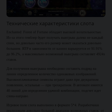
Технические характеристики слота
Enchanted: Forest of Fortune обладает высокой волатильностью.
Из-за этого гемблер будет получать выигрыш далеко не каждый
спин, но довольно часто его размер может оказаться довольно
большим. RTP в зависимости от казино варьируется от 91.91%
до 96.2%, а максимально возможный выигрыш составляет 4924x
ставок.
Для получения выигрыша необходимо составить подряд на
линии определенное количество одинаковых изображений.
Высокооплачиваемые символы играют даже при двукратном
появлении, остальные — при трехкратном. В автомате имеется
40 линий для определения удачной комбинации, подсчет идет
слева-направо.
Игровое поле слота выполнено в формате 5*4. Разработчики
реализовали довольно большой диапазон возможных ставок: от