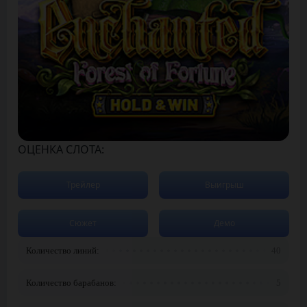
ОЦЕНКА СЛОТА:
Трейлер
Выигрыш
Сюжет
Демо
Количество линий:
40
Количество барабанов:
5