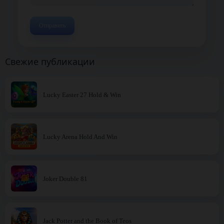
Свежие публикации
Lucky Easter 27 Hold & Win
Lucky Arena Hold And Win
Joker Double 81
Jack Potter and the Book of Teos