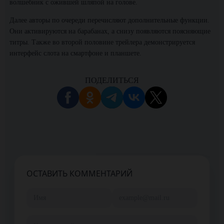
волшебник с ожившей шляпой на голове.
Далее авторы по очереди перечисляют дополнительные функции.
Они активируются на барабанах, а снизу появляются поясняющие
титры. Также во второй половине трейлера демонстрируется
интерфейс слота на смартфоне и планшете.
ПОДЕЛИТЬСЯ
ОСТАВИТЬ КОММЕНТАРИЙ