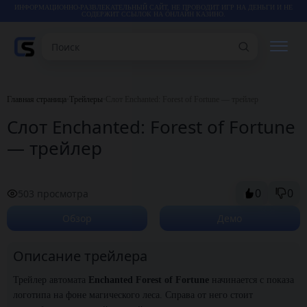
ИНФОРМАЦИОННО-РАЗВЛЕКАТЕЛЬНЫЙ САЙТ, НЕ ПРОВОДИТ ИГР НА ДЕНЬГИ И НЕ
СОДЕРЖИТ ССЫЛОК НА ОНЛАЙН КАЗИНО.
Поиск
РЕЙТИНГИ
Главная страница
•
Трейлеры
•
Слот Enchanted: Forest of Fortune — трейлер
Слот Enchanted: Forest of Fortune
КАЗИНО
— трейлер
ИГРЫ
0
0
503 просмотра
СТАТЬИ
Обзор
Демо
Описание трейлера
ВИДЕО
Трейлер автомата
Enchanted Forest of Fortune
начинается с показа
логотипа на фоне магического леса. Справа от него стоит