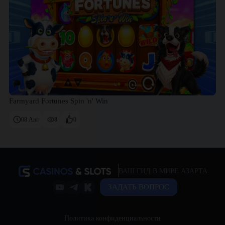
Farmyard Fortunes Spin 'n' Win
08 Авг
8
0
ВАШ ГИД В МИРЕ АЗАРТА
ЗАДАТЬ ВОПРОС
Политика конфиденциальности