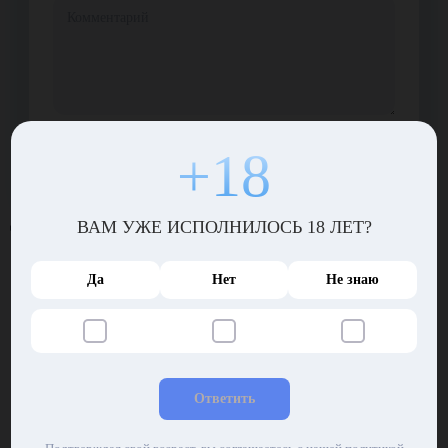
+18
Другие видео
ВАМ УЖЕ ИСПОЛНИЛОСЬ 18 ЛЕТ?
Да
Нет
Не знаю
Ответить