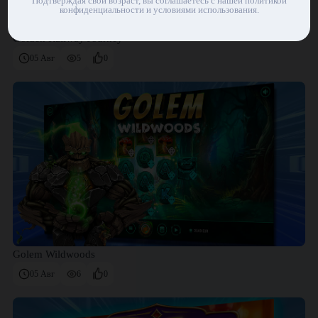
Подтверждая свой возраст, вы соглашаетесь с нашей политикой
конфиденциальности и условиями использования.
Golden Railway Journey
05 Авг
5
0
Golem Wildwoods
05 Авг
6
0