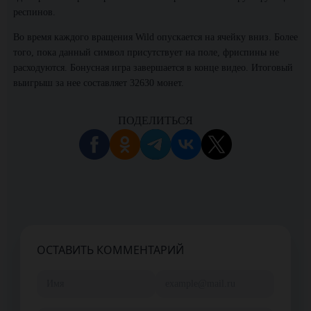
респинов.
Во время каждого вращения Wild опускается на ячейку вниз. Более
того, пока данный символ присутствует на поле, фриспины не
расходуются. Бонусная игра завершается в конце видео. Итоговый
выигрыш за нее составляет 32630 монет.
ПОДЕЛИТЬСЯ
ОСТАВИТЬ КОММЕНТАРИЙ