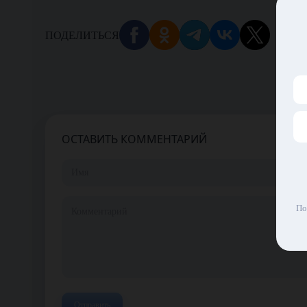
ПОДЕЛИТЬСЯ
ОСТАВИТЬ КОММЕНТАРИЙ
По