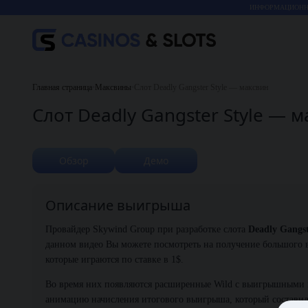
ИНФОРМАЦИОННО
Главная страница
•
Максвины
•
Слот Deadly Gangster Style — максвин
Слот Deadly Gangster Style — 
Обзор
Демо
Описание выигрыша
Провайдер Skywind Group при разработке слота
Deadly Gangst
данном видео Вы можете посмотреть на получение большого 
которые играются по ставке в 1$.
Во время них появляются расширенные Wild с выигрышными м
анимацию начисления итогового выигрыша, который составил