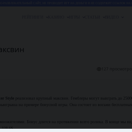
-РАЗВЛЕКАТЕЛЬНЫЙ САЙТ, НЕ ПРОВОДИТ ИГР НА ДЕНЬГИ И НЕ СОДЕРЖИТ ССЫЛОК НА 
РЕЙТИНГИ
КАЗИНО
ИГРЫ
СТАТЬИ
ВИДЕО
максвин
127 просмотро
er Style
реализовал крупный максвин. Гемблеры могут выиграть до 2500
выигрыша на примере бонусной игры. Она состоит из восьми бесплатны
ножителями. Бонус длится на протяжении всего ролика. В конце мы в
 328.6$.