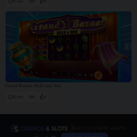
05 Авг
8
0
Grand Bazaar: Hold and Win
05 Авг
8
0
ВАШ ГИД В МИРЕ АЗАРТА