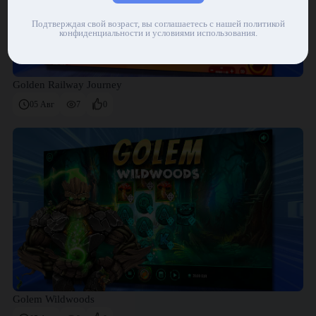
Подтверждая свой возраст, вы соглашаетесь с нашей политикой
конфиденциальности и условиями использования.
Golden Railway Journey
05 Авг
7
0
Golem Wildwoods