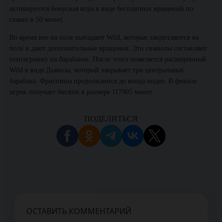
активируется бонусная игра в виде бесплатных вращений по
ставке в 50 монет.
Во время нее на поле выпадают Wild, которые закрепляются на
поле и дают дополнительные вращения. Эти символы составляют
пентаграмму на барабанах. После этого появляется расширенный
Wild в виде Дьявола, который закрывает три центральных
барабана. Фриспины продолжаются до конца видео. В финале
игрок получает бигвин в размере 117905 монет.
ПОДЕЛИТЬСЯ
ОСТАВИТЬ КОММЕНТАРИЙ