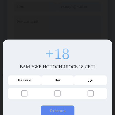
+18
ВАМ УЖЕ ИСПОЛНИЛОСЬ 18 ЛЕТ?
Другие видео
Не знаю
Нет
Да
Ответить