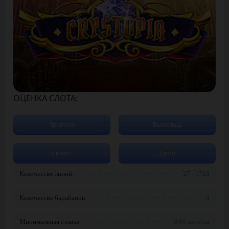
ОЦЕНКА СЛОТА:
Трейлер
Выигрыш
Сюжет
Демо
Количество линий:
27 - 1728
Количество барабанов:
3
Минимальная ставка:
0.09 монеты