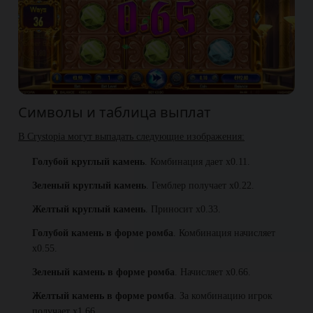
Символы и таблица выплат
В Crystopia могут выпадать следующие изображения:
Голубой круглый камень
. Комбинация дает x0.11.
Зеленый круглый камень
. Гемблер получает x0.22.
Желтый круглый камень
. Приносит x0.33.
Голубой камень в форме ромба
. Комбинация начисляет
x0.55.
Зеленый камень в форме ромба
. Начисляет x0.66.
Желтый камень в форме ромба
. За комбинацию игрок
получает x1.66.