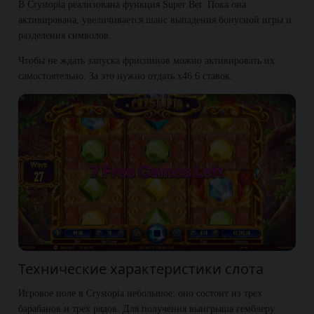
В Crystopia реализована функция Super Bet. Пока она
активирована, увеличивается шанс выпадения бонусной игры и
разделения символов.
Чтобы не ждать запуска фриспинов можно активировать их
самостоятельно. За это нужно отдать x46.6 ставок.
Технические характеристики слота
Игровое поле в Crystopia небольшое: оно состоит из трех
барабанов и трех рядов. Для получения выигрыша гемблеру