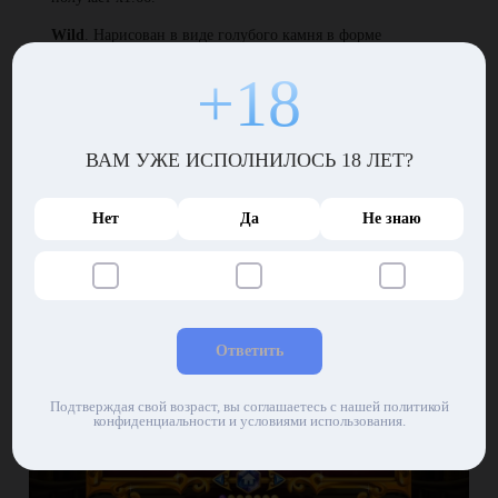
Wild
. Нарисован в виде голубого камня в форме
шестиугольника. Играет с другими символами и запускает
+18
бесплатные вращения. Самостоятельно дает выигрыш в
размере x1.66.
Чтобы лучше разобраться в правилах автомата, следует открыть
ВАМ УЖЕ ИСПОЛНИЛОСЬ 18 ЛЕТ?
меню помощи. Там разработчики перечислили все имеющиеся
комбинации и функции. Благодаря такому простому и
Нет
Да
Не знаю
понятному обзору слота Crystopia Вы сразу разберетесь во всех
особенностях.
Ответить
Подтверждая свой возраст, вы соглашаетесь с нашей политикой
конфиденциальности и условиями использования.