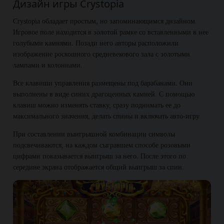
Дизайн игры Crystopia
Crystopia обладает простым, но запоминающимся дизайном.
Игровое поле находится в золотой рамке со вставленными в нее
голубыми камнями. Позади него авторы расположили
изображение роскошного средневекового зала с золотыми
лампами и колоннами.
Все клавиши управления размещены под барабанами. Они
выполнены в виде синих драгоценных камней. С помощью
клавиш можно изменять ставку, сразу поднимать ее до
максимального значения, делать спины и включать авто-игру.
При составлении выигрышной комбинации символы
подсвечиваются, на каждом сыгравшем способе розовыми
цифрами показывается выигрыш за него. После этого по
середине экрана отображается общий выигрыш за спин.