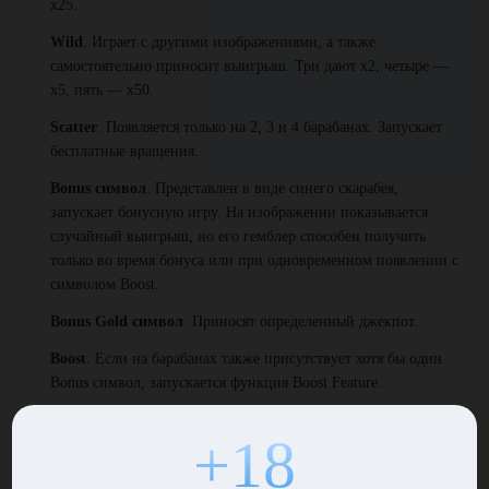
x25.
Wild
. Играет с другими изображениями, а также
самостоятельно приносит выигрыш. Три дают x2, четыре —
x5, пять — x50.
Scatter
. Появляется только на 2, 3 и 4 барабанах. Запускает
бесплатные вращения.
Bonus символ
. Представлен в виде синего скарабея,
запускает бонусную игру. На изображении показывается
случайный выигрыш, но его гемблер способен получить
только во время бонуса или при одновременном появлении с
символом Boost.
Bonus Gold символ
. Приносят определенный джекпот.
Boost
. Если на барабанах также присутствует хотя бы один
Bonus символ, запускается функция Boost Feature.
Multiplier, Plus и Gold
. Выпадают только во время бонусной
+18
игры и содержат определенную функцию.
Чтобы лучше разобраться в ценности комбинаций и правилах