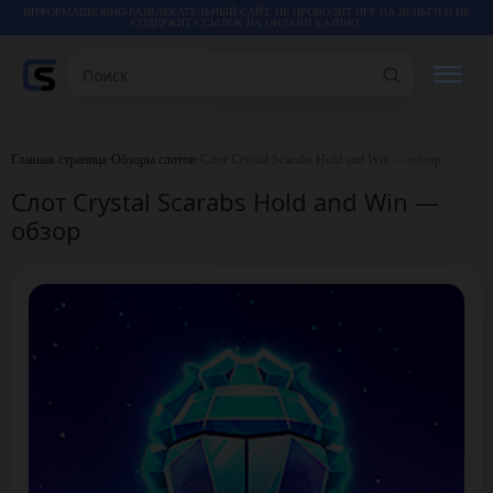
ИНФОРМАЦИОННО-РАЗВЛЕКАТЕЛЬНЫЙ САЙТ, НЕ ПРОВОДИТ ИГР НА ДЕНЬГИ И НЕ
СОДЕРЖИТ ССЫЛОК НА ОНЛАЙН КАЗИНО.
Поиск
РЕЙТИНГИ
Главная страница
•
Обзоры слотов
•
Слот Crystal Scarabs Hold and Win — обзор
Слот Crystal Scarabs Hold and Win —
КАЗИНО
обзор
ИГРЫ
СТАТЬИ
ВИДЕО