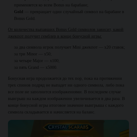
применяется ко всем Bonus на барабане;
Gold
— превращает один случайный символ на барабане в
Bonus Gold.
От количества выпавших Bonus Gold символов зависит, какой
джекпот получит гемблер в конце бонусной игры:
за два символа игрок получает Mini джекпот — x20 ставок;
за три Minor — x50;
за четыре Major — x100;
за пять Grand — x5000.
Бонусная игра продолжается до тех пор, пока на протяжении
трех спинов подряд не выпадет ни одного символа, либо пока
все поле не заполнится изображениями. В последнем случае
выигрыш на каждом изображении увеличивается в два раза. В
конце бонусной игры итоговое значение выигрыша с каждого
символа складывается и начисляется на баланс.