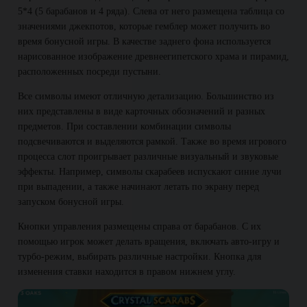
5*4 (5 барабанов и 4 ряда). Слева от него размещена таблица со
значениями джекпотов, которые гемблер может получить во
время бонусной игры. В качестве заднего фона используется
нарисованное изображение древнеегипетского храма и пирамид,
расположенных посреди пустыни.
Все символы имеют отличную детализацию. Большинство из
них представлены в виде карточных обозначений и разных
предметов. При составлении комбинации символы
подсвечиваются и выделяются рамкой. Также во время игрового
процесса слот проигрывает различные визуальный и звуковые
эффекты. Например, символы скарабеев испускают синие лучи
при выпадении, а также начинают летать по экрану перед
запуском бонусной игры.
Кнопки управления размещены справа от барабанов. С их
помощью игрок может делать вращения, включать авто-игру и
турбо-режим, выбирать различные настройки. Кнопка для
изменения ставки находится в правом нижнем углу.