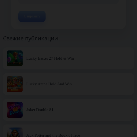
Свежие публикации
Lucky Easter 27 Hold & Win
Lucky Arena Hold And Win
Joker Double 81
Jack Potter and the Book of Teos