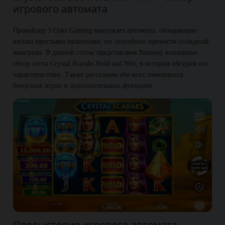
игрового автомата
Провайдер 3 Oaks Gaming выпускает автоматы, обладающие
весьма простыми правилами, но способные принести солидный
выигрыш. В данной статье представляем Вашему вниманию
обзор слота Crystal Scarabs Hold and Win, в котором обсудим его
характеристики. Также расскажем обо всех имеющихся
бонусных играх и дополнительных функциях.
Предыстория игрового автомата