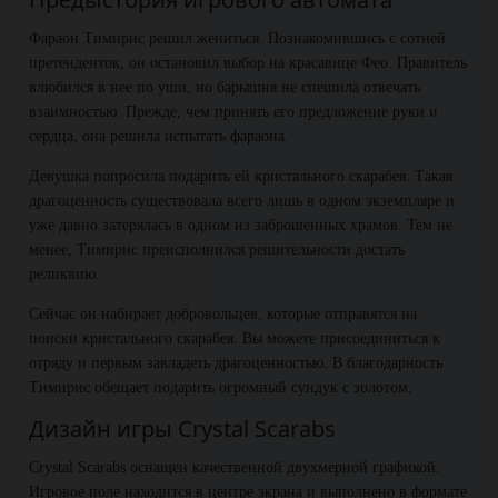
Фараон Тимирис решил жениться. Познакомившись с сотней
претенденток, он остановил выбор на красавице Фео. Правитель
влюбился в нее по уши, но барышня не спешила отвечать
взаимностью. Прежде, чем принять его предложение руки и
сердца, она решила испытать фараона.
Девушка попросила подарить ей кристального скарабея. Такая
драгоценность существовала всего лишь в одном экземпляре и
уже давно затерялась в одном из заброшенных храмов. Тем не
менее, Тимирис преисполнился решительности достать
реликвию.
Сейчас он набирает добровольцев, которые отправятся на
поиски кристального скарабея. Вы можете присоединиться к
отряду и первым завладеть драгоценностью. В благодарность
Тимирис обещает подарить огромный сундук с золотом.
Дизайн игры Crystal Scarabs
Crystal Scarabs оснащен качественной двухмерной графикой.
Игровое поле находится в центре экрана и выполнено в формате