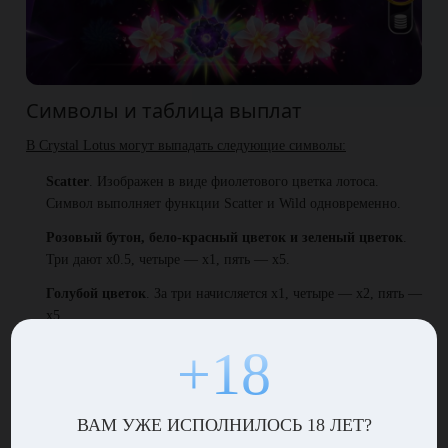
Символы и таблица выплат
В Crystal Lotus могут выпадать следующие символы:
Scatter
. Изображен в виде фиолетового цветка лотоса.
Символ выполняет функции Scatter и Wild одновременно.
Розовый бутон, бело-красный цветок и зеленый цветок
.
Три дают x0.5, четыре — x1, пять — x5.
Голубой цветок
. За три начисляется x1, четыре — x2, пять —
x5.
+18
Цветок с желтыми лепестками
. Трехкратное появление
начисляет x1, четырехкратное — x5, пятикратное — x50.
Семерка
. За три гемблер получает x2.5, четыре — x10, пять
ВАМ УЖЕ ИСПОЛНИЛОСЬ 18 ЛЕТ?
— x50.