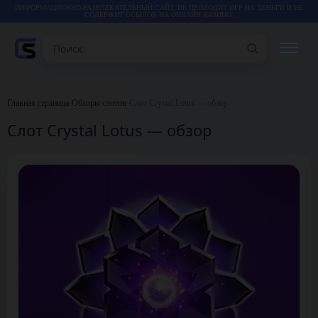
ИНФОРМАЦИОННО-РАЗВЛЕКАТЕЛЬНЫЙ САЙТ, НЕ ПРОВОДИТ ИГР НА ДЕНЬГИ И НЕ
СОДЕРЖИТ ССЫЛОК НА ОНЛАЙН КАЗИНО.
Поиск
РЕЙТИНГИ
Главная страница
•
Обзоры слотов
•
Слот Crystal Lotus — обзор
Слот Crystal Lotus — обзор
КАЗИНО
ИГРЫ
СТАТЬИ
ВИДЕО