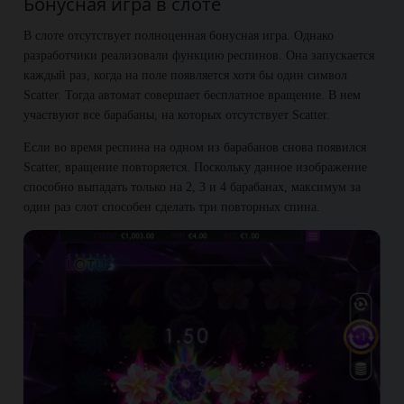
Бонусная игра в слоте
В слоте отсутствует полноценная бонусная игра. Однако
разработчики реализовали функцию респинов. Она запускается
каждый раз, когда на поле появляется хотя бы один символ
Scatter. Тогда автомат совершает бесплатное вращение. В нем
участвуют все барабаны, на которых отсутствует Scatter.
Если во время респина на одном из барабанов снова появился
Scatter, вращение повторяется. Поскольку данное изображение
способно выпадать только на 2, 3 и 4 барабанах, максимум за
один раз слот способен сделать три повторных спина.