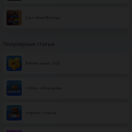
Luca’s Band Revenge
Популярные статьи
Рейтинг казино 2026
1xSlots - обзор казино
Jvspinbet - бонусы