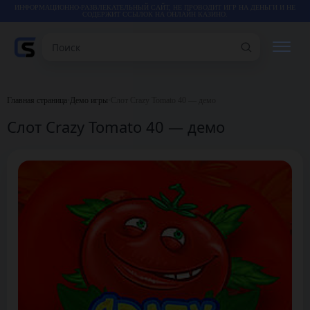
ИНФОРМАЦИОННО-РАЗВЛЕКАТЕЛЬНЫЙ САЙТ, НЕ ПРОВОДИТ ИГР НА ДЕНЬГИ И НЕ
СОДЕРЖИТ ССЫЛОК НА ОНЛАЙН КАЗИНО.
Поиск
РЕЙТИНГИ
Главная страница
•
Демо игры
•
Слот Crazy Tomato 40 — демо
Слот Crazy Tomato 40 — демо
КАЗИНО
ИГРЫ
СТАТЬИ
ВИДЕО