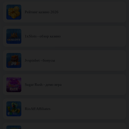
Рейтинг казино 2026
1xSlots - обзор казино
Jvspinbet - бонусы
Sugar Rush - демо игра
RioAff Affiliates