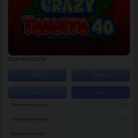
ОЦЕНКА СЛОТА:
Трейлер
Выигрыш
Сюжет
Демо
Минимальная ставка:
0.40
Максимальная ставка:
50
Количество линий:
40