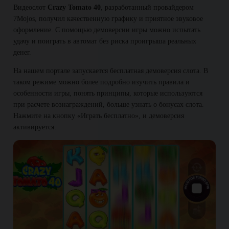
Видеослот
Crazy Tomato 40
, разработанный провайдером
Играть бесплатно
7Mojos, получил качественную графику и приятное звуковое
оформление. С помощью демоверсии игры можно испытать
удачу и поиграть в автомат без риска проигрыша реальных
денег.
На нашем портале запускается бесплатная демоверсия слота. В
таком режиме можно более подробно изучить правила и
особенности игры, понять принципы, которые используются
при расчете вознаграждений, больше узнать о бонусах слота.
Нажмите на кнопку «Играть бесплатно», и демоверсия
активируется.