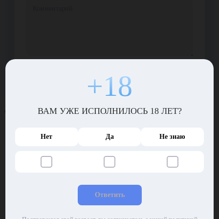
+18
Другие видео
ВАМ УЖЕ ИСПОЛНИЛОСЬ 18 ЛЕТ?
Нет
Да
Не знаю
Ответить