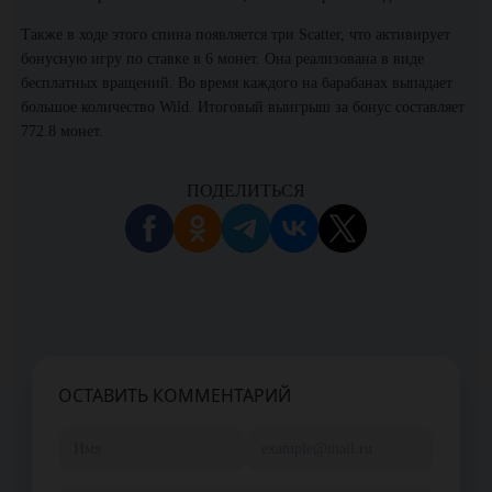
Также в ходе этого спина появляется три Scatter, что активирует
бонусную игру по ставке в 6 монет. Она реализована в виде
бесплатных вращений. Во время каждого на барабанах выпадает
большое количество Wild. Итоговый выигрыш за бонус составляет
772.8 монет.
ПОДЕЛИТЬСЯ
ОСТАВИТЬ КОММЕНТАРИЙ