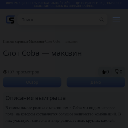
ИНФОРМАЦИОННО-РАЗВЛЕКАТЕЛЬНЫЙ САЙТ, НЕ ПРОВОДИТ ИГР НА ДЕНЬГИ И НЕ
СОДЕРЖИТ ССЫЛОК НА ОНЛАЙН КАЗИНО.
Поиск
РЕЙТИНГИ
Главная страница
•
Максвины
•
Слот Coba — максвин
Слот Coba — максвин
КАЗИНО
0
0
107 просмотров
ИГРЫ
Обзор
Демо
СТАТЬИ
Описание выигрыша
ВИДЕО
В самом начале ролика с максвином в
Coba
мы видим игровое
поле, на котором составляется большое количество комбинаций. В
них участвуют символы в виде разноцветных круглых камней.