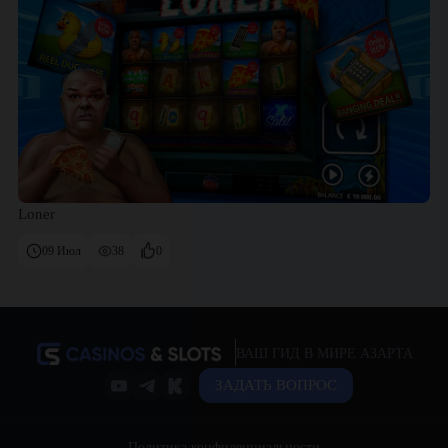
Loner
09 Июл
38
0
ВАШ ГИД В МИРЕ АЗАРТА
ЗАДАТЬ ВОПРОС
Политика конфиденциальности