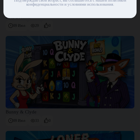
Подтверждая свой возраст, вы соглашаетесь с нашей политикой
конфиденциальности и условиями использования.
Epic Dreams
09 Июл
29
0
Bunny & Clyde
09 Июл
33
0