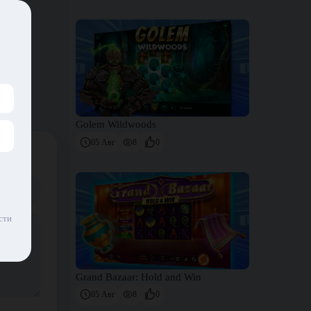
Golem Wildwoods
05 Авг
8
0
сти
Grand Bazaar: Hold and Win
05 Авг
8
0