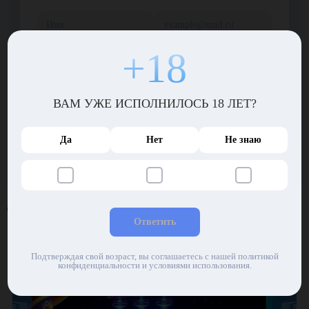
+18
ВАМ УЖЕ ИСПОЛНИЛОСЬ 18 ЛЕТ?
Да
Нет
Не знаю
Другие видео
Ответить
Подтверждая свой возраст, вы соглашаетесь с нашей политикой
конфиденциальности и условиями использования.