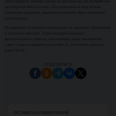
демонстрируют обычные спины, но довольно быстро во время них
активируется бонусная игра. Она реализована в виде восьми
бесплатных вращений, причем их количество будет постепенно
увеличиваться.
На барабанах составляются комбинации из карточных обозначений
и портретов монстров. Также регулярно выпадают
функциональные символы, заполняющие шкалу множителей
слева. Ставка за вращения составляет 2€, а итоговый выигрыш
равен 554.8€.
ПОДЕЛИТЬСЯ
ОСТАВИТЬ КОММЕНТАРИЙ