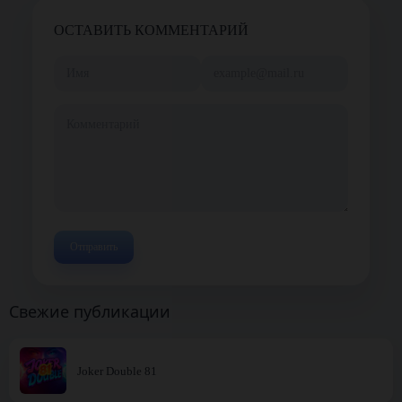
ОСТАВИТЬ КОММЕНТАРИЙ
Свежие публикации
Joker Double 81