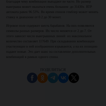
благодаря чему комбинации выпадают не часто. Но размер
выигрыша может оказаться очень большим: до 31430x. RTP
автомата равен 96.53%. Во время спинов гемблер может менять
ставку в диапазоне от 0.2 до 30 монет.
Игровое поле содержит шесть барабанов. На них появляются
символы разных размеров. Их число меняется от 2 до 7. От
этого зависит число выигрышных линий: их максимальное
количество составляет 117649. При складывании комбинации
участвующие в ней изображения взрываются, а на их позицию
падают новые. Это дает шанс на составление дополнительных
комбинаций в рамках одного спина.
ПОДЕЛИТЬСЯ