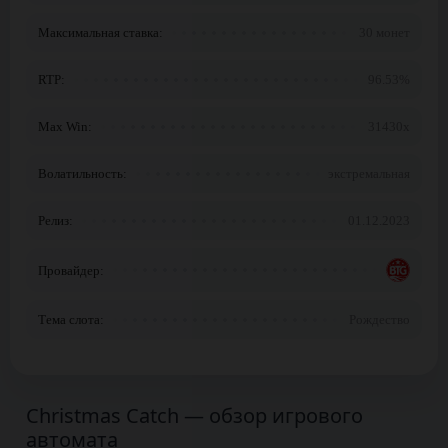
Максимальная ставка:
30 монет
RTP:
96.53%
Max Win:
31430x
Волатильность:
экстремальная
Релиз:
01.12.2023
Провайдер:
Тема слота:
Рождество
Christmas Catch — обзор игрового
автомата