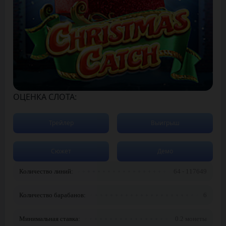
ОЦЕНКА СЛОТА:
Трейлер
Выигрыш
Сюжет
Демо
Количество линий:
64 - 117649
Количество барабанов:
6
Минимальная ставка:
0.2 монеты