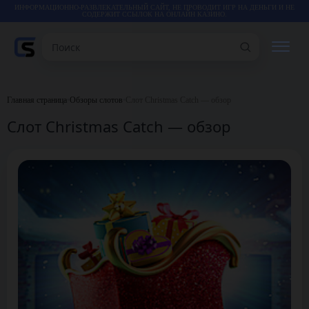
ИНФОРМАЦИОННО-РАЗВЛЕКАТЕЛЬНЫЙ САЙТ, НЕ ПРОВОДИТ ИГР НА ДЕНЬГИ И НЕ
СОДЕРЖИТ ССЫЛОК НА ОНЛАЙН КАЗИНО.
Поиск
РЕЙТИНГИ
Главная страница
•
Обзоры слотов
•
Слот Christmas Catch — обзор
Слот Christmas Catch — обзор
КАЗИНО
ИГРЫ
СТАТЬИ
ВИДЕО