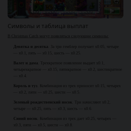
Символы и таблица выплат
В Christmas Catch могут появляться следующие символы:
Девятка и десятка
. За три гемблер получает x0.05, четыре
— x0.1, пять — x0.15, шесть — x0.25.
Валет и дама
. Трехкратное появление выдает x0.1,
четырехкратное — x0.15, пятикратное — x0.2, шестикратное
— x0.4.
Король и туз
. Комбинация из трех приносит x0.15, четырех
— x0.2, пяти — x0.25, шести — x0.5.
Зеленый рождественский носок
. Три начисляют x0.2,
четыре — x0.25, пять — x0.3, шесть — x0.6.
Синий носок
. Комбинация из трех дает x0.25, четырех —
x0.3, пяти — x0.5, шести — x0.8.