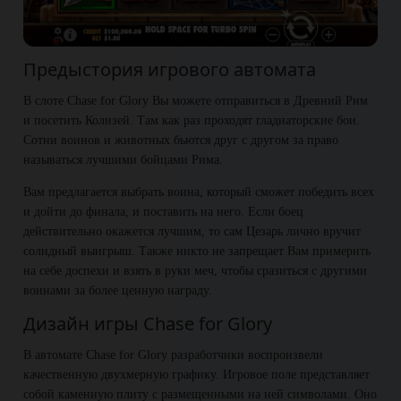
Предыстория игрового автомата
В слоте Chase for Glory Вы можете отправиться в Древний Рим
и посетить Колизей. Там как раз проходят гладиаторские бои.
Сотни воинов и животных бьются друг с другом за право
называться лучшими бойцами Рима.
Вам предлагается выбрать воина, который сможет победить всех
и дойти до финала, и поставить на него. Если боец
действительно окажется лучшим, то сам Цезарь лично вручит
солидный выигрыш. Также никто не запрещает Вам примерить
на себе доспехи и взять в руки меч, чтобы сразиться с другими
воинами за более ценную награду.
Дизайн игры Chase for Glory
В автомате Chase for Glory разработчики воспроизвели
качественную двухмерную графику. Игровое поле представляет
собой каменную плиту с размещенными на ней символами. Оно