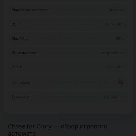
Максимальная ставка:
240 монет
RTP:
94% - 96%
Max Win:
7887x
Волатильность:
экстремальная
Релиз:
09.11.2023
Провайдер:
Тема слота:
Гладиаторы
Chase for Glory — обзор игрового
автомата