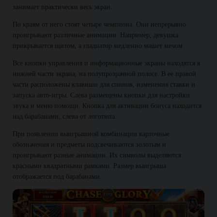
занимает практически весь экран.
По краям от него стоят четыре чемпиона. Они непрерывно
проигрывают различные анимации. Например, девушка
прикрывается щитом, а гладиатор медленно машет мечом.
Все кнопки управления и информационные экраны находятся в
нижней части экрана, на полупрозрачной полосе. В ее правой
части расположены клавиши для спинов, изменения ставки и
запуска авто-игры. Слева размещены кнопки для настройки
звука и меню помощи. Кнопка для активации бонуса находится
над барабанами, слева от логотипа.
При появлении выигрышной комбинации карточные
обозначения и предметы подсвечиваются золотым и
проигрывают разные анимации. Их символы выделяются
красными квадратными рамками. Размер выигрыша
отображается под барабанами.