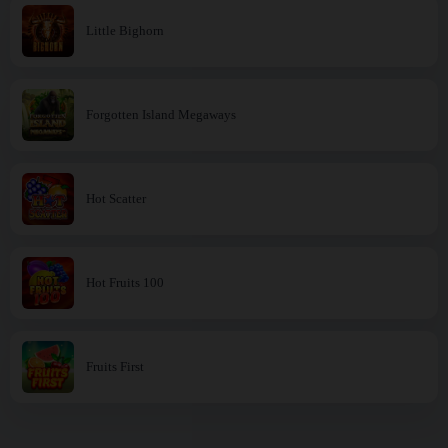
Little Bighorn
Forgotten Island Megaways
Hot Scatter
Hot Fruits 100
Fruits First