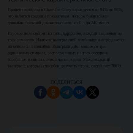
Процент возврата в Chase for Glory варьируется от 94% до 96%,
что является средним показателем. Авторы реализовали
довольно большой диапазон ставок: от 0.3 до 240 монет.
Игровое поле состоит из пяти барабанов, каждый выполнен из
трех символов. Наличие выигрышной комбинации определяется
на основе 243 способов. Выигрыш дают минимум три
одинаковых символа, расположенных на трех соседних
барабанах, начиная с левой части экрана. Максимальный
выигрыш, который способен получить игрок, составляет 7887x.
ПОДЕЛИТЬСЯ