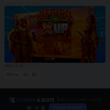
Africa X Up
08 Авг
6
0
ВАШ ГИД В МИРЕ АЗАРТА
ЗАДАТЬ ВОПРОС