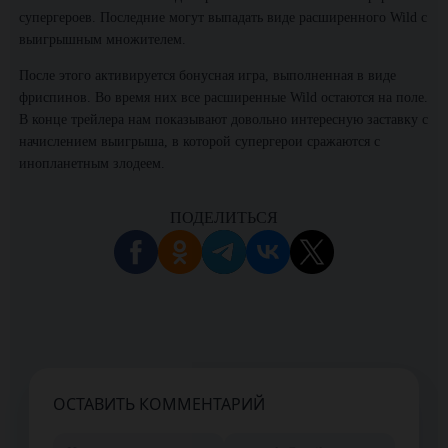
супергероев. Последние могут выпадать виде расширенного Wild с
выигрышным множителем.
После этого активируется бонусная игра, выполненная в виде
фриспинов. Во время них все расширенные Wild остаются на поле.
В конце трейлера нам показывают довольно интересную заставку с
начислением выигрыша, в которой супергерои сражаются с
инопланетным злодеем.
ПОДЕЛИТЬСЯ
ОСТАВИТЬ КОММЕНТАРИЙ