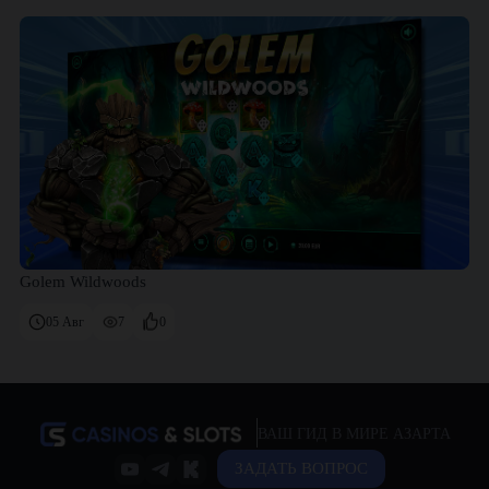
Golem Wildwoods
05 Авг
7
0
ВАШ ГИД В МИРЕ АЗАРТА
ЗАДАТЬ ВОПРОС