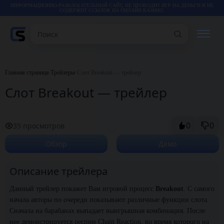
ИНФОРМАЦИОННО-РАЗВЛЕКАТЕЛЬНЫЙ САЙТ, НЕ ПРОВОДИТ ИГР НА ДЕНЬГИ И НЕ
СОДЕРЖИТ ССЫЛОК НА ОНЛАЙН КАЗИНО.
Поиск
РЕЙТИНГИ
Главная страница
•
Трейлеры
•
Слот Breakout — трейлер
Слот Breakout — трейлер
КАЗИНО
0
0
35 просмотров
ИГРЫ
Обзор
Демо
СТАТЬИ
Описание трейлера
ВИДЕО
Данный трейлер покажет Вам игровой процесс
Breakout
. С самого
начала авторы по очереди показывают различные функции слота.
Сначала на барабанах выпадает выигрышная комбинация. После
нее демонстрируется респин Chain Reaction, во время которого на