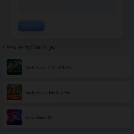
Свежие публикации
Lucky Easter 27 Hold & Win
Lucky Arena Hold And Win
Joker Double 81