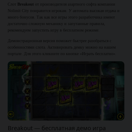
Слот
Breakout
от производителя азартного софта компании
Играть бесплатно
Nolimit City понравится игрокам. У автомата высокая отдача и
много бонусов. Так как все игры этого разработчика имеют
достаточно сложную механику и запутанные правила,
рекомендуем запустить игру в бесплатном режиме.
Демонстрационная версия поможет быстрее разобраться с
особенностями слота. Активировать демку можно на нашем
портале. Для этого кликните по кнопке «Играть бесплатно».
Breakout — бесплатная демо игра