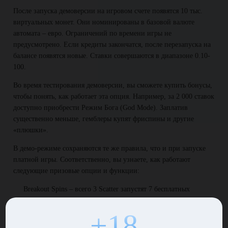
После запуска демоверсии на игровом счете появятся 10 тыс.
виртуальных монет. Они номинированы в базовой валюте
автомата – евро. Ограничений по времени игры не
предусмотрено. Если кредиты закончатся, после перезапуска на
балансе появятся новые. Ставки совершаются в диапазоне 0.10-
100.
Во время тестирования демоверсии, вы сможете купить бонусы,
чтобы понять, как работает эта опция. Например, за 2 000 ставок
доступно приобрести Режим Бога (God Mode). Заплатив
существенно меньше, гемблеры купят фриспины и другие
«плюшки».
В демо-режиме сохраняются те же правила, что и при запуске
платной игры. Соответственно, вы узнаете, как работают
следующие призовые опции и функции:
Breakout Spins – всего 3 Scatter запустят 7 бесплатных
вращений;
Clearout Spins –при выпадении 4 Символов Разброса у
+18
гемблеров будут дополнительные возможности в призовых