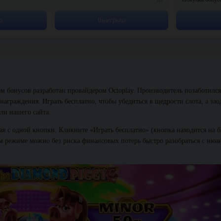
р
Выигрыш
м бонусов разработан провайдером Octoplay. Производитель позаботился
аграждения. Играть бесплатно, чтобы убедиться в щедрости слота, а зао
ли нашего сайта.
ая с одной кнопки. Кликните «Играть бесплатно» (кнопка находится на 
том режиме можно без риска финансовых потерь быстро разобраться с нюа