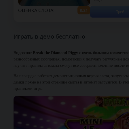
ОЦЕНКА СЛОТА:
8.21
Трейле
Играть в демо бесплатно
Играть бесплатно
Видеослот
Break the Diamond Piggy
с очень большим количество
разнообразных сюрпризах, помогающих получать регулярные возн
изучить правила автомата смогут все совершеннолетние посетите
На площадке работает демонстрационная версия слота, запускаем
демки прямо на этой странице сайта) и автомат загрузится. В э
правилами игры.