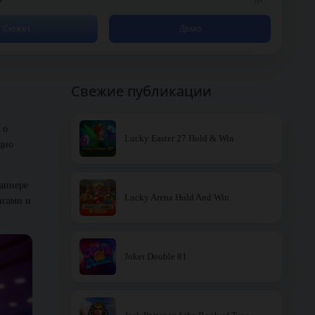
Сюжет
Демо
Свежие публикации
 о
Lucky Easter 27 Hold & Win
дно
баннере
Lucky Arena Hold And Win
нсами и
Joker Double 81