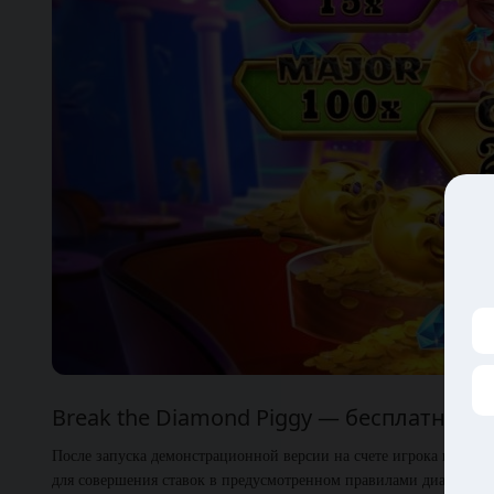
Break the Diamond Piggy — бесплатная д
После запуска демонстрационной версии на счете игрока появля
для совершения ставок в предусмотренном правилами диапазоне о