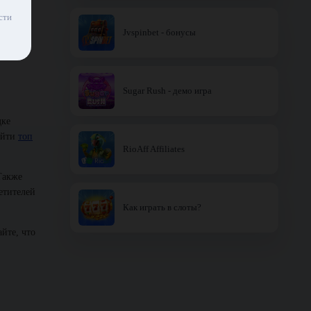
сти
Jvspinbet - бонусы
дин из
Sugar Rush - демо игра
дке
айти
топ
RioAff Affiliates
Также
етителей
Как играть в слоты?
йте, что