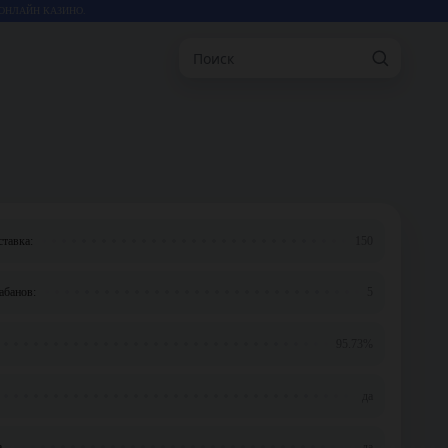
ОНЛАЙН КАЗИНО.
Поиск
тавка:
150
абанов:
5
95.73%
да
а
да