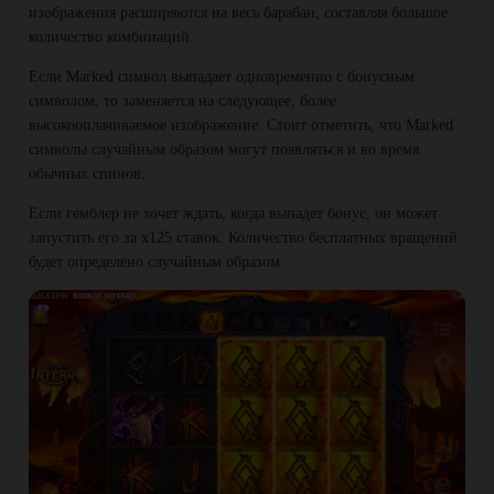
изображения расширяются на весь барабан, составляя большое
количество комбинаций.
Если Marked символ выпадает одновременно с бонусным
символом, то заменяется на следующее, более
высокооплачиваемое изображение. Стоит отметить, что Marked
символы случайным образом могут появляться и во время
обычных спинов.
Если гемблер не хочет ждать, когда выпадет бонус, он может
запустить его за x125 ставок. Количество бесплатных вращений
будет определено случайным образом