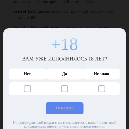
x0.5, трех — x3, четырех — x10, пяти — x75.
Lord of Hell
. Два начисляют x1, три — x3, четыре — x30,
пять — x160.
Anna the Demon Huntress
. Двукратное появление приносит
x1, трехкратное — x10, четырехкратное — x100, пятикратное
+18
— x500.
Book of Inferno
. Выполняет функцию Wild и играет с
другими изображениями. Два дают x1, три — x10, четыре —
ВАМ УЖЕ ИСПОЛНИЛОСЬ 18 ЛЕТ?
x100, пять — x500.
Bonus символ
. Активирует фриспины.
Нет
Да
Не знаю
Лучше познакомиться с правилами автомата и возможными
комбинациями можно в меню помощи. Там разработчики
сделали обзор слота Book of Inferno и рассказали о его
характеристиках.
Ответить
Подтверждая свой возраст, вы соглашаетесь с нашей политикой
конфиденциальности и условиями использования.