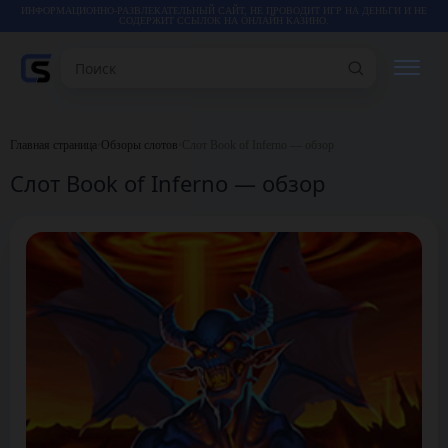
ИНФОРМАЦИОННО-РАЗВЛЕКАТЕЛЬНЫЙ САЙТ, НЕ ПРОВОДИТ ИГР НА ДЕНЬГИ И НЕ
СОДЕРЖИТ ССЫЛОК НА ОНЛАЙН КАЗИНО.
Поиск
РЕЙТИНГИ
Главная страница
•
Обзоры слотов
•
Слот Book of Inferno — обзор
Слот Book of Inferno — обзор
КАЗИНО
ИГРЫ
СТАТЬИ
ВИДЕО