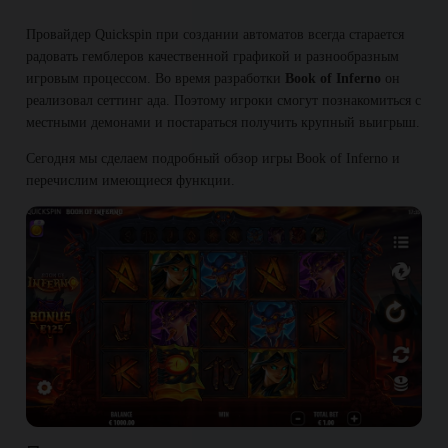
Провайдер Quickspin при создании автоматов всегда старается
радовать гемблеров качественной графикой и разнообразным
игровым процессом. Во время разработки
Book of Inferno
он
реализовал сеттинг ада. Поэтому игроки смогут познакомиться с
местными демонами и постараться получить крупный выигрыш.
Сегодня мы сделаем подробный обзор игры Book of Inferno и
перечислим имеющиеся функции.