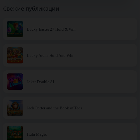
Свежие публикации
Lucky Easter 27 Hold & Win
Lucky Arena Hold And Win
Joker Double 81
Jack Potter and the Book of Teos
Hula Magic