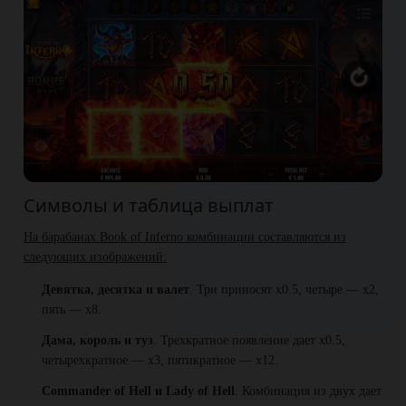
Символы и таблица выплат
На барабанах Book of Inferno комбинации составляются из
следующих изображений:
Девятка, десятка и валет
. Три приносят x0.5, четыре — x2,
пять — x8.
Дама, король и туз
. Трехкратное появление дает x0.5,
четырехкратное — x3, пятикратное — x12.
Commander of Hell
и
Lady of Hell
. Комбинация из двух дает