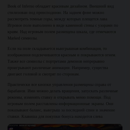
Book of Inferno обладает красивым дизайном. Внешний вид
стилизован под преисподнюю. На заднем фоне можно
рассмотреть темные горы, между которых плещется лава.
Игровое поле выполнено в виде каменной стены с узорами по
краям. Над игровым полем размещена шкала, где отмечаются
Marked символы.
Если на поле складывается выигрышная комбинация, то
изображения подсвечиваются красным и покрываются огнем.
Также все символы с портретами демонов непрерывно
проигрывают различные анимации. Например, существа
двигают головой и смотрят по сторонам.
Практически все кнопки управления размещены справа от
барабанов. Ими можно делать вращения, запускать различные
режимы, изменять ставку и открывать меню помощи. Под
игровым полем расставлены информационные экраны. Они
показывают баланс, выигрыш за последний спин и значение
ставки. Клавиша для покупки бонуса находится слева.