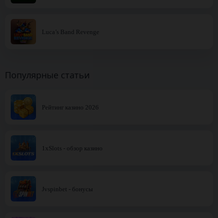
Luca’s Band Revenge
Популярные статьи
Рейтинг казино 2026
1xSlots - обзор казино
Jvspinbet - бонусы