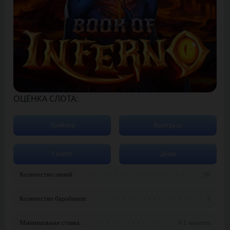
ОЦЕНКА СЛОТА:
Трейлер
Выигрыш
Сюжет
Демо
Количество линий:
10
Количество барабанов:
5
Минимальная ставка:
0.1 монеты