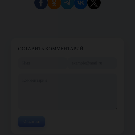
ОСТАВИТЬ КОММЕНТАРИЙ