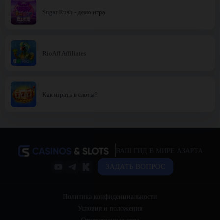
Sugar Rush - демо игра
RioAff Affiliates
Как играть в слоты?
ВАШ ГИД В МИРЕ АЗАРТА
ЗАДАТЬ ВОПРОС
Политика конфиденциальности
Условия и положения