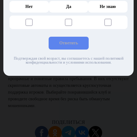
Нет
Да
Не знаю
Слот Bonkers Chicken Lock 2 Spin игра на
деньги
На нашем сайте предоставляются бесплатные информационные
услуги. Мы не предлагаем играть на реальные деньги, т.к. это
возможно только на специализированных азартных ресурсах.
Ответить
Здесь вы можете посмотреть рейтинг
ТОП 10 лучших казино
, в
котором найдете подходящее место для проведения досуга.
Подтверждая свой возраст, вы соглашаетесь с нашей политикой
конфиденциальности и условиями использования.
В лицензионных онлайн-казино, а только такие заведения
оказываются в ТОП списке, большой ассортимент игр,
прозрачные и понятные правила пребывания. В них отсутствуют
скриптовые автоматы и осуществляется круглосуточная
поддержка игроков. Выбирайте понравившийся клуб и
проводите свободное время без риска быть обманутым
мошенниками.
ПОДЕЛИТЬСЯ