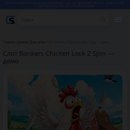
ИНФОРМАЦИОННО-РАЗВЛЕКАТЕЛЬНЫЙ САЙТ, НЕ ПРОВОДИТ ИГР НА ДЕНЬГИ И НЕ
СОДЕРЖИТ ССЫЛОК НА ОНЛАЙН КАЗИНО.
Поиск
РЕЙТИНГИ
Главная страница
•
Демо игры
•
Слот Bonkers Chicken Lock 2 Spin — демо
Слот Bonkers Chicken Lock 2 Spin —
КАЗИНО
демо
ИГРЫ
СТАТЬИ
ВИДЕО