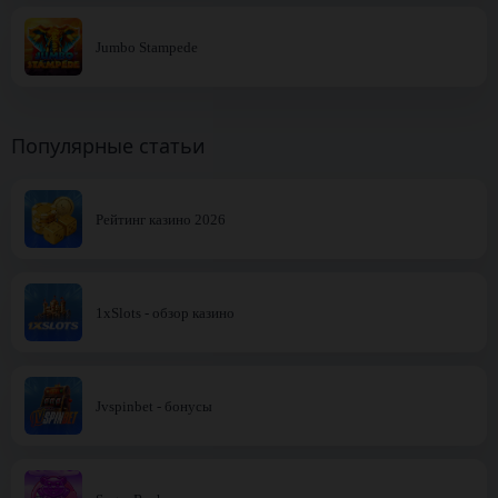
Jumbo Stampede
Популярные статьи
Рейтинг казино 2026
1xSlots - обзор казино
Jvspinbet - бонусы