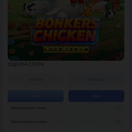
ОЦЕНКА СЛОТА:
Трейлер
Выигрыш
Сюжет
Демо
Минимальная ставка:
0.50
Максимальная ставка:
250