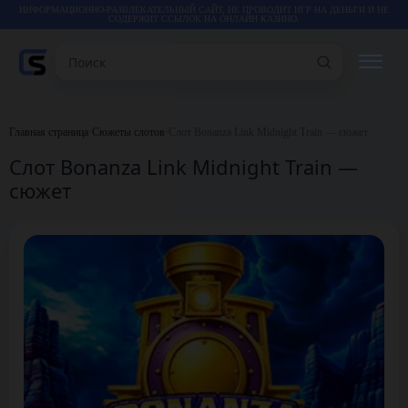
ИНФОРМАЦИОННО-РАЗВЛЕКАТЕЛЬНЫЙ САЙТ, НЕ ПРОВОДИТ ИГР НА ДЕНЬГИ И НЕ
СОДЕРЖИТ ССЫЛОК НА ОНЛАЙН КАЗИНО.
Поиск
РЕЙТИНГИ
Главная страница
•
Сюжеты слотов
•
Слот Bonanza Link Midnight Train — сюжет
Слот Bonanza Link Midnight Train —
КАЗИНО
сюжет
ИГРЫ
СТАТЬИ
ВИДЕО