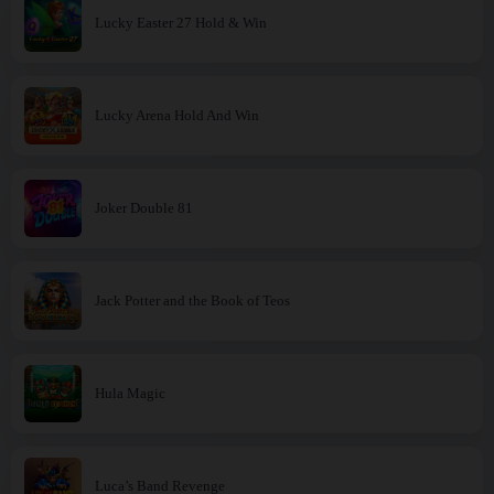
Lucky Easter 27 Hold & Win
Lucky Arena Hold And Win
Joker Double 81
Jack Potter and the Book of Teos
Hula Magic
Luca’s Band Revenge