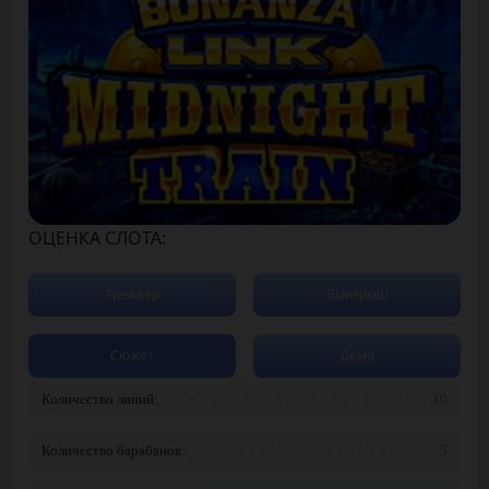
ОЦЕНКА СЛОТА:
Трейлер
Выигрыш
Сюжет
Демо
Количество линий:
10
Количество барабанов:
5