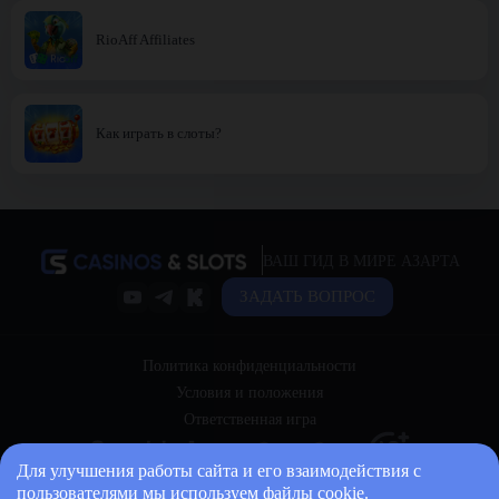
RioAff Affiliates
Как играть в слоты?
ВАШ ГИД В МИРЕ АЗАРТА
ЗАДАТЬ ВОПРОС
Политика конфиденциальности
Условия и положения
Ответственная игра
Для улучшения работы сайта и его взаимодействия с
пользователями мы используем файлы cookie.