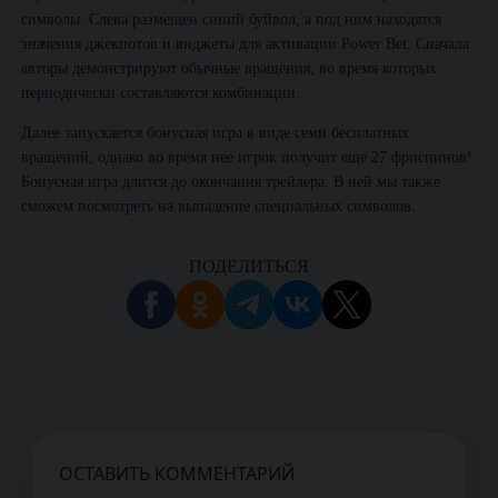
символы. Слева размещен синий буйвол, а под ним находятся
значения джекпотов и виджеты для активации Power Bet. Сначала
авторы демонстрируют обычные вращения, во время которых
периодически составляются комбинации.
Далее запускается бонусная игра в виде семи бесплатных
вращений, однако во время нее игрок получит еще 27 фриспинов!
Бонусная игра длится до окончания трейлера. В ней мы также
сможем посмотреть на выпадение специальных символов.
ПОДЕЛИТЬСЯ
ОСТАВИТЬ КОММЕНТАРИЙ