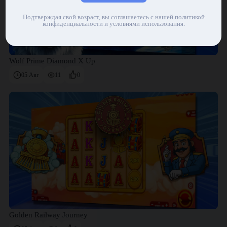
Подтверждая свой возраст, вы соглашаетесь с нашей политикой
конфиденциальности и условиями использования.
Wolf Prime Diamond X Up
05 Авг
11
0
Golden Railway Journey