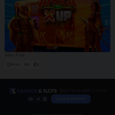
Africa X Up
08 Авг
8
0
ВАШ ГИД В МИРЕ АЗАРТА
ЗАДАТЬ ВОПРОС
Политика конфиденциальности