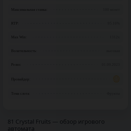
Максимальная ставка:
100 монет
RTP:
95.16%
Max Win:
1312x
Волатильность:
высокая
Релиз:
01.09.2023
Провайдер:
Тема слота:
Фрукты
81 Crystal Fruits — обзор игрового
автомата