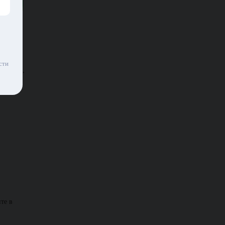
сти
– на х1,
те в