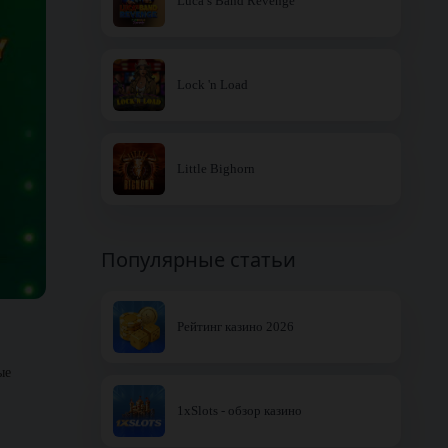
Luca’s Band Revenge
Lock 'n Load
Little Bighorn
Популярные статьи
Рейтинг казино 2026
ые
1xSlots - обзор казино