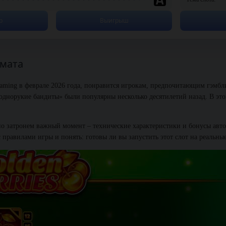
р
Выигрыш
омата
ming в феврале 2026 года, понравится игрокам, предпочитающим гэмбл
«однорукие бандиты» были популярны несколько десятилетий назад. В это
но затронем важный момент – технические характеристики и бонусы авто
 правилами игры и понять: готовы ли вы запустить этот слот на реальные