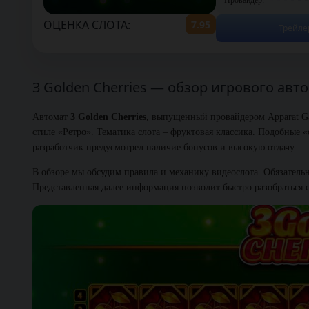
ОЦЕНКА СЛОТА:
7.95
Трейле
3 Golden Cherries — обзор игрового авт
Автомат
3 Golden Cherries
, выпущенный провайдером Apparat Ga
стиле «Ретро». Тематика слота – фруктовая классика. Подобные 
разработчик предусмотрел наличие бонусов и высокую отдачу.
В обзоре мы обсудим правила и механику видеослота. Обязатель
Представленная далее информация позволит быстро разобраться с