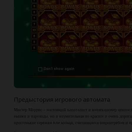
Предыстория игрового автомата
Мистер Моррис – настоящий капиталист и коллекционер ценност
вышки и пароходы, но и изумительная по красоте и очень дорог
простенькие сережки или кольца, считающиеся ширпотребом и п