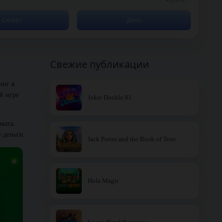
Сюжет
Демо
Свежие публикации
инг в
й игре
Joker Double 81
мата.
 деньги.
Jack Potter and the Book of Teos
Hula Magic