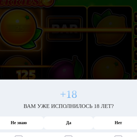
+18
ВАМ УЖЕ ИСПОЛНИЛОСЬ 18 ЛЕТ?
Не знаю
Да
Нет