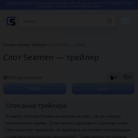
ИНФОРМАЦИОННО-РАЗВЛЕКАТЕЛЬНЫЙ САЙТ, НЕ ПРОВОДИТ ИГР НА ДЕНЬГИ И НЕ
СОДЕРЖИТ ССЫЛОК НА ОНЛАЙН КАЗИНО.
Поиск
РЕЙТИНГИ
Главная страница
•
Трейлеры
•
Слот Seamen — трейлер
Слот Seamen — трейлер
КАЗИНО
0
0
339 просмотров
ИГРЫ
Обзор
Демо
СТАТЬИ
Описание трейлера
ВИДЕО
В начале трейлера Seamen мы видим заставку, где по очереди
показываются моряки. Далее камера переходит к игровому полю.
Оно выполняет вращения, на барабанах составляются комбинации
с участием выигрышных множителей. Также авторы по очереди