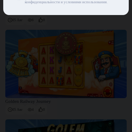
конфиденциальности и условиями использования.
Wolf Prime Diamond X Up
05 Авг
6
0
Golden Railway Journey
05 Авг
4
0