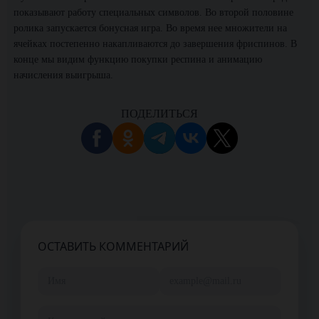
показывают работу специальных символов. Во второй половине
ролика запускается бонусная игра. Во время нее множители на
ячейках постепенно накапливаются до завершения фриспинов. В
конце мы видим функцию покупки респина и анимацию
начисления выигрыша.
ПОДЕЛИТЬСЯ
ОСТАВИТЬ КОММЕНТАРИЙ