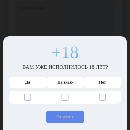
+18
Другие видео
ВАМ УЖЕ ИСПОЛНИЛОСЬ 18 ЛЕТ?
Да
Не знаю
Нет
Ответить