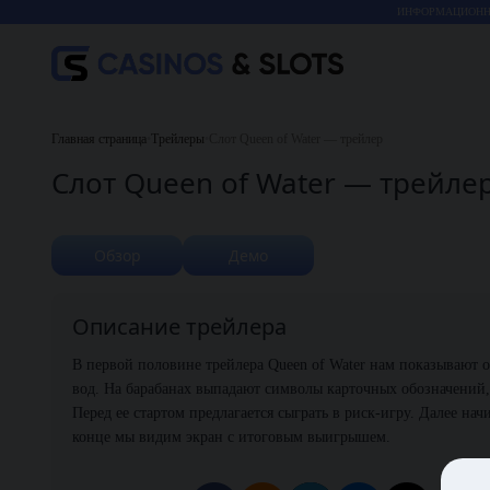
ИНФОРМАЦИОННО
Главная страница
•
Трейлеры
•
Слот Queen of Water — трейлер
Слот Queen of Water — трейле
Обзор
Демо
Описание трейлера
В первой половине трейлера Queen of Water нам показывают
вод. На барабанах выпадают символы карточных обозначений, 
Перед ее стартом предлагается сыграть в риск-игру. Далее н
конце мы видим экран с итоговым выигрышем.