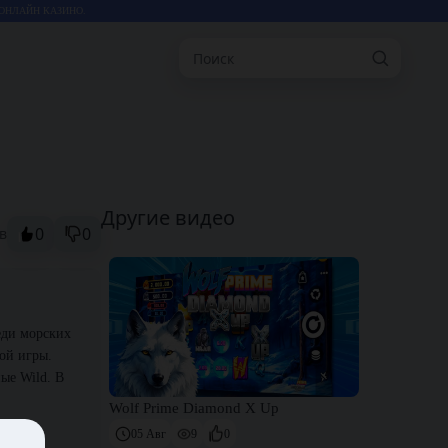
ОНЛАЙН КАЗИНО.
Поиск
Другие видео
0
0
в
еди морских
ой игры.
ые Wild. В
Wolf Prime Diamond X Up
05 Авг
9
0