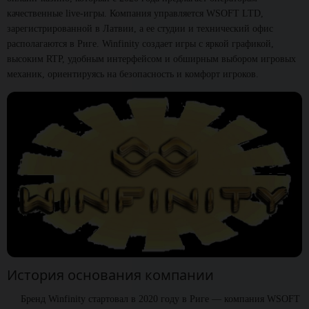
качественные live-игры. Компания управляется WSOFT LTD,
зарегистрированной в Латвии, а ее студии и технический офис
располагаются в Риге. Winfinity создает игры с яркой графикой,
высоким RTP, удобным интерфейсом и обширным выбором игровых
механик, ориентируясь на безопасность и комфорт игроков.
История основания компании
Бренд Winfinity стартовал в 2020 году в Риге — компания WSOFT