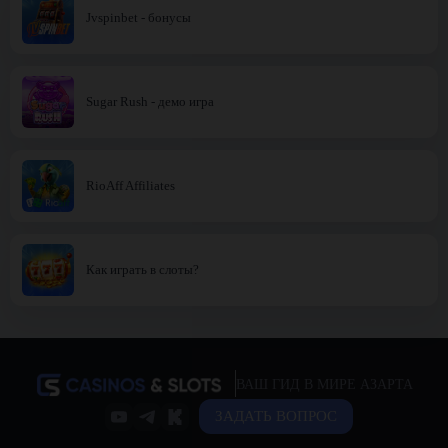
Jvspinbet - бонусы
Sugar Rush - демо игра
RioAff Affiliates
Как играть в слоты?
ВАШ ГИД В МИРЕ АЗАРТА
ЗАДАТЬ ВОПРОС