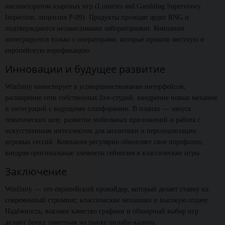
инспекторатом азартных игр (Lotteries and Gambling Supervisory
Inspection, лицензия P-09). Продукты проходят аудит RNG и
подтверждаются независимыми лабораториями. Компания
интегрируется только с операторами, которые прошли местную и
европейскую верификацию.
Инновации и будущее развитие
Winfinity инвестирует в усовершенствование интерфейсов,
расширение сети собственных live-студий, внедрение новых механик
и интеграций с ведущими платформами. В планах — запуск
тематических шоу, развитие мобильных приложений и работа с
искусственным интеллектом для аналитики и персонализации
игровых сессий. Компания регулярно обновляет свое портфолио,
внедряя оригинальные элементы геймплея в классические игры.
Заключение
Winfinity — это европейский провайдер, который делает ставку на
современный стриминг, классические механики и высокую отдачу.
Надёжность, высокое качество графики и обширный выбор игр
делают бренд заметным на рынке онлайн-казино.