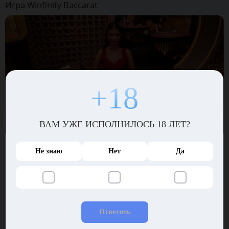
Игра Winfinity Baccarat
+18
ВАМ УЖЕ ИСПОЛНИЛОСЬ 18 ЛЕТ?
Волатильность:
средняя
Не знаю
Нет
Да
RTP:
98,9%
Максимальный выигрыш:
8x
Winfinity Baccarat — классическая баккара с азиатским дизайном
студии и профессиональными дилерами. Игра ведётся с восьмью
Ответить
колодами, доступны дополнительные ставки на пары и “малый/
большой”. В интерфейсе есть светлый и тёмный режим дорожных