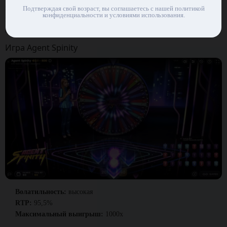
карт, а функция “Хорошие дороги” выделяет столы с наиболее
Подтверждая свой возраст, вы соглашаетесь с нашей политикой
конфиденциальности и условиями использования.
выигрышными последовательностями. Доступны режимы с
комиссией и без, правила корректируются автоматически.
Игра Agent Spinity
Волатильность:
высокая
RTP:
95,5%
Максимальный выигрыш:
1000x