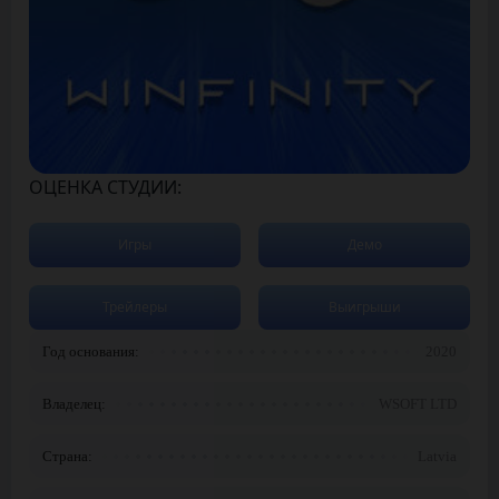
ОЦЕНКА СТУДИИ:
Игры
Демо
Трейлеры
Выигрыши
Год основания:
2020
Владелец:
WSOFT LTD
Страна:
Latvia