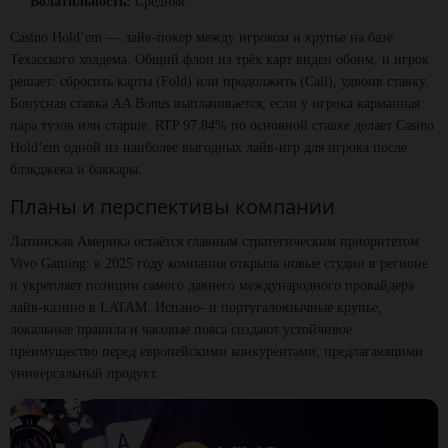
Волатильность:
Средняя.
Casino Hold’em — лайв-покер между игроком и крупье на базе
Техасского холдема. Общий флоп из трёх карт виден обоим, и игрок
решает: сбросить карты (Fold) или продолжить (Call), удвоив ставку.
Бонусная ставка AA Bonus выплачивается, если у игрока карманная
пара тузов или старше. RTP 97.84% по основной ставке делает Casino
Hold’em одной из наиболее выгодных лайв-игр для игрока после
блэкджека и баккары.
Планы и перспективы компании
Латинская Америка остаётся главным стратегическим приоритетом
Vivo Gaming: в 2025 году компания открыла новые студии в регионе
и укрепляет позиции самого давнего международного провайдера
лайв-казино в LATAM. Испано- и португалоязычные крупье,
локальные правила и часовые пояса создают устойчивое
преимущество перед европейскими конкурентами, предлагающими
универсальный продукт.