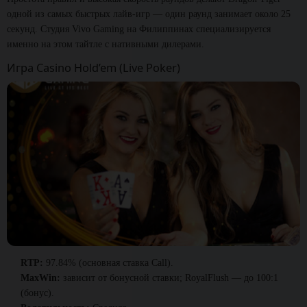
одной из самых быстрых лайв-игр — один раунд занимает около 25
секунд. Студия Vivo Gaming на Филиппинах специализируется
именно на этом тайтле с нативными дилерами.
Игра Casino Hold’em (Live Poker)
RTP:
97.84% (основная ставка Call).
MaxWin:
зависит от бонусной ставки; RoyalFlush — до 100:1
(бонус).