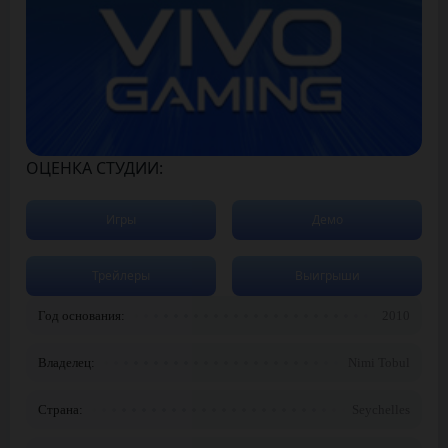
ОЦЕНКА СТУДИИ:
Игры
Демо
Трейлеры
Выигрыши
Год основания:
2010
Владелец:
Nimi Tobul
Страна:
Seychelles