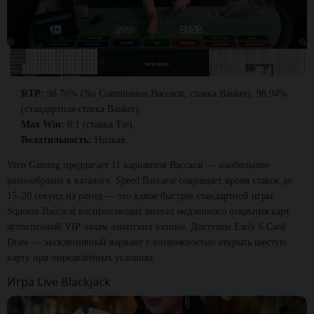
RTP:
98.76% (No Commission Baccarat, ставка Banker); 98.94%
(стандартная ставка Banker).
Max Win:
8:1 (ставка Tie).
Волатильность:
Низкая.
Vivo Gaming предлагает 11 вариантов Baccarat — наибольшее
разнообразие в каталоге. Speed Baccarat сокращает время ставок до
15–20 секунд на раунд — это вдвое быстрее стандартной игры.
Squeeze Baccarat воспроизводит ритуал медленного открытия карт,
аутентичный VIP-залам азиатских казино. Доступен Early 6 Card
Draw — эксклюзивный вариант с возможностью открыть шестую
карту при определённых условиях.
Игра Live Blackjack