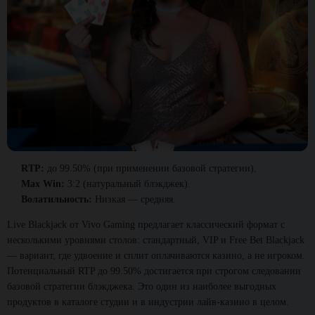
RTP:
до 99.50% (при применении базовой стратегии).
Max Win:
3:2 (натуральный блэкджек).
Волатильность:
Низкая — средняя.
Live Blackjack от Vivo Gaming предлагает классический формат с
несколькими уровнями столов: стандартный, VIP и Free Bet Blackjack
— вариант, где удвоение и сплит оплачиваются казино, а не игроком.
Потенциальный RTP до 99.50% достигается при строгом следовании
базовой стратегии блэкджека. Это один из наиболее выгодных
продуктов в каталоге студии и в индустрии лайв-казино в целом.