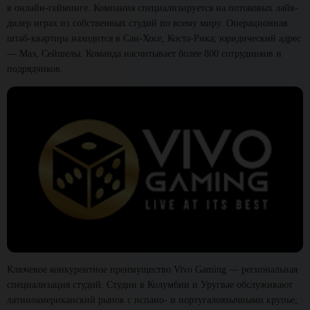
в онлайн-гейминге. Компания специализируется на потоковых лайв-
дилер играх из собственных студий по всему миру. Операционная
штаб-квартира находится в Сан-Хосе, Коста-Рика; юридический адрес
— Маэ, Сейшелы. Команда насчитывает более 800 сотрудников и
подрядчиков.
Ключевое конкурентное преимущество Vivo Gaming — региональная
специализация студий. Студии в Колумбии и Уругвае обслуживают
латиноамериканский рынок с испано- и португалоязычными крупье;