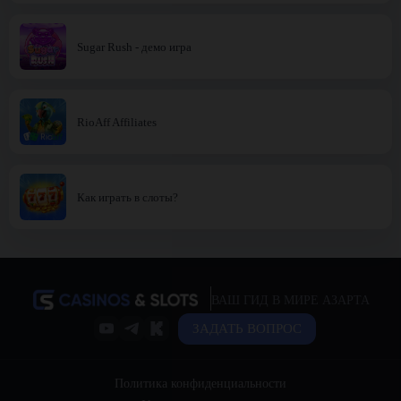
Sugar Rush - демо игра
RioAff Affiliates
Как играть в слоты?
ВАШ ГИД В МИРЕ АЗАРТА
ЗАДАТЬ ВОПРОС
Политика конфиденциальности