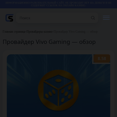
ИНФОРМАЦИОННО-РАЗВЛЕКАТЕЛЬНЫЙ САЙТ, НЕ ПРОВОДИТ ИГР НА ДЕНЬГИ И НЕ
СОДЕРЖИТ ССЫЛОК НА ОНЛАЙН КАЗИНО.
Поиск
Главная страница
•
Провайдеры казино
•
Провайдер Vivo Gaming — обзор
РЕЙТИНГИ
Провайдер Vivo Gaming — обзор
КАЗИНО
8.58
ИГРЫ
СТАТЬИ
ВИДЕО