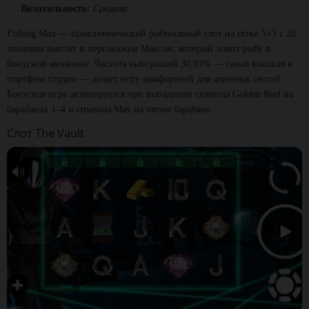
Волатильность:
Средняя.
Fishing Max — приключенческий рыболовный слот на сетке 5×3 с 20
линиями выплат и персонажем Максом, который ловит рыбу в
бонусной механике. Частота выигрышей 30,03% — самая высокая в
портфеле студии — делает игру комфортной для длинных сессий.
Бонусная игра активируется при выпадении символа Golden Reel на
барабанах 1–4 и символа Max на пятом барабане.
Слот The Vault