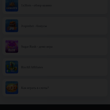
1xSlots - обзор казино
Jvspinbet - бонусы
Sugar Rush - демо игра
RioAff Affiliates
Как играть в слоты?