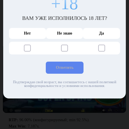
+18
Греции и самым высоким потенциалом выигрыша в каталоге студии.
Игра выполнена на сетке 5×4 с 20 линиями выплат, а в бонусном
раунде каждый бог добавляет свою способность. RTP 96,01% и
ВАМ УЖЕ ИСПОЛНИЛОСЬ 18 ЛЕТ?
потенциал 20 000 ставок делают этот тайтл флагманом по
максимальному выигрышу всего портфеля Snowborn.
Нет
Не знаю
Да
Слот Fishing Max
Ответить
Подтверждая свой возраст, вы соглашаетесь с нашей политикой
конфиденциальности и условиями использования.
RTP:
96.00% (конфигурируемый; min 92.5%).
Max Win:
7,187х.