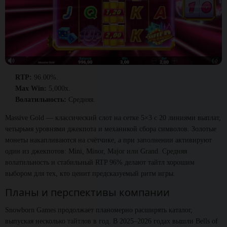
RTP:
96.00%.
Max Win:
5,000х.
Волатильность:
Средняя.
Massive Gold — классический слот на сетке 5×3 с 20 линиями выплат,
четырьмя уровнями джекпота и механикой сбора символов. Золотые
монеты накапливаются на счётчике, а при заполнении активируют
один из джекпотов: Mini, Minor, Major или Grand. Средняя
волатильность и стабильный RTP 96% делают тайтл хорошим
выбором для тех, кто ценит предсказуемый ритм игры.
Планы и перспективы компании
Snowborn Games продолжает планомерно расширять каталог,
выпуская несколько тайтлов в год. В 2025–2026 годах вышли Bells of