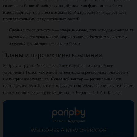
символы и базовый набор функций, включая фриспины и бонус
выбора призов, при этом высокий RTP на уровне 97% делает слот
привлекательным для длительных сессий.
Средняя волатильность — профиль слота, при котором выигрыши
выпадают достаточно регулярно и могут достигать значимых
значений без экстремального разброса.
Планы и перспективы компании
Pariplay и группа NeoGames ориентируются на дальнейшее
укрепление Fusion как одной из ведущих агрегаторных платформ в
индустрии азартных игр. Основной вектор — расширение сети
партнёрских студий, запуск новых слотов Wizard Games и углубление
присутствия в регулируемых регионах Европы, США и Канады.