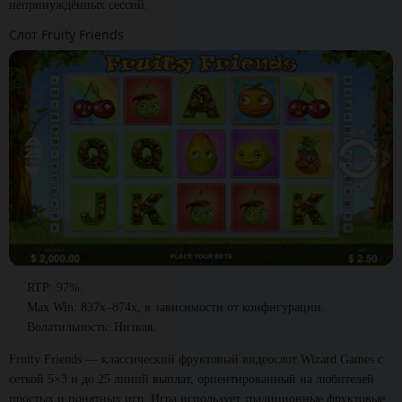
непринуждённых сессий.
Слот Fruity Friends
RTP: 97%.
Max Win: 837x–874x, в зависимости от конфигурации.
Волатильность: Низкая.
Fruity Friends — классический фруктовый видеослот Wizard Games с
сеткой 5×3 и до 25 линий выплат, ориентированный на любителей
простых и понятных игр. Игра использует традиционные фруктовые