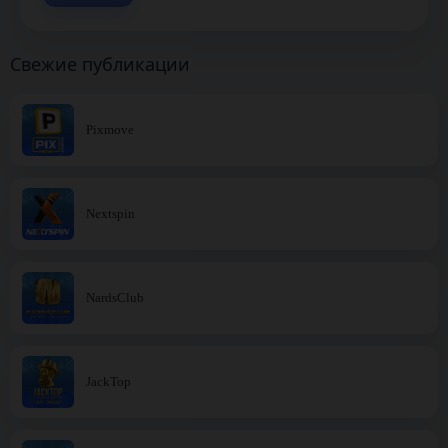
Свежие публикации
Pixmove
Nextspin
NardsClub
JackTop