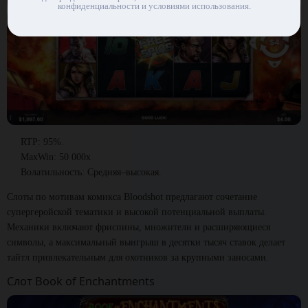
конфиденциальности и условиями использования.
RTP: 95%.
MaxWin: 50 000x
Волатильность: Средняя–высокая.
Слоты по мотивам комикса Bloodshot предлагают сочетание
супергеройской тематики и высокой потенциальной выплаты.
Механики включают фриспины, множители и расширяющиеся
символы, а максимальный выигрыш в десятки тысяч ставок делает
тайтл привлекательным для охотников за крупными заносами.
Слот Book of Enchantments