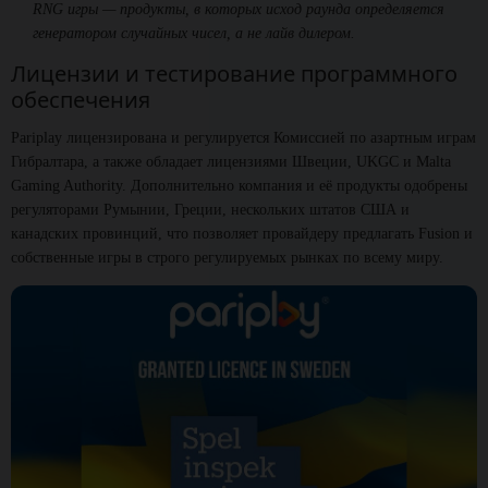
RNG
игры — продукты, в которых исход раунда определяется
генератором случайных чисел, а не лайв дилером.
Лицензии и тестирование программного
обеспечения
Pariplay лицензирована и регулируется Комиссией по азартным играм
Гибралтара, а также обладает лицензиями Швеции, UKGC и Malta
Gaming Authority. Дополнительно компания и её продукты одобрены
регуляторами Румынии, Греции, нескольких штатов США и
канадских провинций, что позволяет провайдеру предлагать Fusion и
собственные игры в строго регулируемых рынках по всему миру.