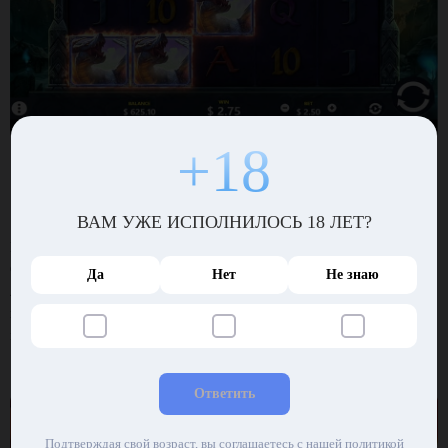
+18
RTP: 95.98%.
MaxWin: 5 000x.
Волатильность: Средняя.
ВАМ УЖЕ ИСПОЛНИЛОСЬ 18 ЛЕТ?
Dragons of the North — один из самых узнаваемых слотов Wizard
Games с четырьмя драконами и полем пять на четыре с пятьюдесятью
Да
Нет
Не знаю
линиями выплат. Игра предлагает несколько бонусных функций,
включая бесплатные вращения, колесо с призами и дополнительные
множители, что создаёт плотный событийный игровой процесс.
Слот Bloodshot Rising Spirit
Ответить
Подтверждая свой возраст, вы соглашаетесь с нашей политикой