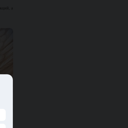
кций, а