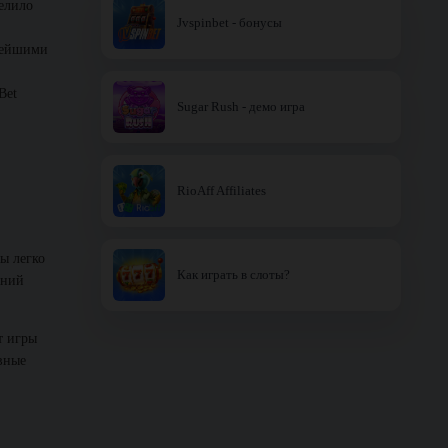
делило
Jvspinbet - бонусы
пнейшими
Bet
Sugar Rush - демо игра
RioAff Affiliates
ы легко
Как играть в слоты?
дний
т игры
вные